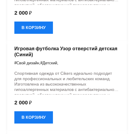
пропиткой, обеспечивающей терморегуляцию и
быстрое влагоотведение. Одежда обладает
2 000
₽
эластичностью в 5 направлениях и стильным
дизайном.
В КОРЗИНУ
Игровая футболка Узор отверстий детская
(Синий)
#Свой дизайн
,
#Детский
,
Спортивная одежда от Cikers идеально подходит
для профессиональных и любительских команд.
Изготовлена из высококачественных
гипоаллергенных материалов с антибактериальной
пропиткой, обеспечивающей терморегуляцию и
быстрое влагоотведение. Одежда обладает
2 000
₽
эластичностью в 5 направлениях и стильным
дизайном.
В КОРЗИНУ