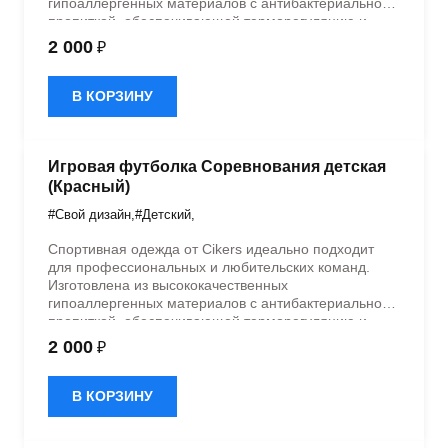
гипоаллергенных материалов с антибактериальной
пропиткой, обеспечивающей терморегуляцию и
быстрое влагоотведение. Одежда обладает
2 000
₽
эластичностью в 5 направлениях и стильным
дизайном.
В КОРЗИНУ
Игровая футболка Соревнования детская
(Красный)
#Свой дизайн
,
#Детский
,
Спортивная одежда от Cikers идеально подходит
для профессиональных и любительских команд.
Изготовлена из высококачественных
гипоаллергенных материалов с антибактериальной
пропиткой, обеспечивающей терморегуляцию и
быстрое влагоотведение. Одежда обладает
2 000
₽
эластичностью в 5 направлениях и стильным
дизайном.
В КОРЗИНУ