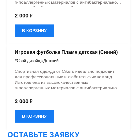
гипоаллергенных материалов с антибактериальной
пропиткой, обеспечивающей терморегуляцию и
быстрое влагоотведение. Одежда обладает
2 000
₽
эластичностью в 5 направлениях и стильным
дизайном.
В КОРЗИНУ
Игровая футболка Пламя детская (Синий)
#Свой дизайн
,
#Детский
,
Спортивная одежда от Cikers идеально подходит
для профессиональных и любительских команд.
Изготовлена из высококачественных
гипоаллергенных материалов с антибактериальной
пропиткой, обеспечивающей терморегуляцию и
быстрое влагоотведение. Одежда обладает
2 000
₽
эластичностью в 5 направлениях и стильным
дизайном.
В КОРЗИНУ
ОСТАВЬТЕ ЗАЯВКУ