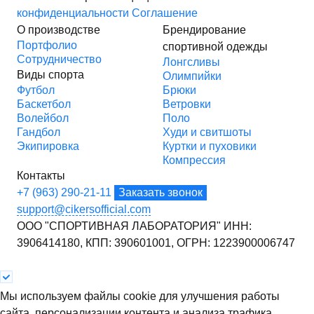
конфиденциальности
Соглашение
О производстве
Брендирование
Портфолио
спортивной одежды
Сотрудничество
Лонгсливы
Виды спорта
Олимпийки
Футбол
Брюки
Баскетбол
Ветровки
Волейбол
Поло
Гандбол
Худи и свитшоты
Экипировка
Куртки и пуховики
Компрессия
Контакты
+7 (963) 290-21-11
Заказать звонок
support@cikersofficial.com
ООО "СПОРТИВНАЯ ЛАБОРАТОРИЯ"
ИНН:
3906414180,
КПП: 390601001,
ОГРН: 1223900006747
Мы используем файлы cookie для улучшения работы
сайта, персонализации контента и анализа трафика