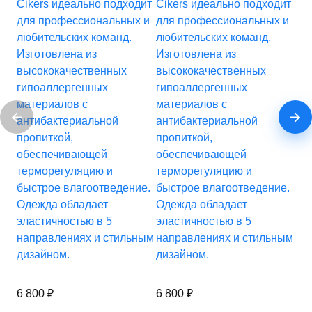
Cikers идеально подходит
Cikers идеально подходит
Ci
для профессиональных и
для профессиональных и
дл
любительских команд.
любительских команд.
лю
Изготовлена из
Изготовлена из
Из
высококачественных
высококачественных
вы
гипоаллергенных
гипоаллергенных
ги
материалов с
материалов с
ма
антибактериальной
антибактериальной
ан
пропиткой,
пропиткой,
пр
обеспечивающей
обеспечивающей
об
терморегуляцию и
терморегуляцию и
те
быстрое влагоотведение.
быстрое влагоотведение.
бы
Одежда обладает
Одежда обладает
Од
эластичностью в 5
эластичностью в 5
эл
направлениях и стильным
направлениях и стильным
на
дизайном.
дизайном.
ди
6 800
₽
6 800
₽
6 8