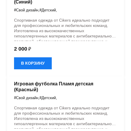
(Синий)
#Свой дизайн
,
#Детский
,
Спортивная одежда от Cikers идеально подходит
для профессиональных и любительских команд.
Изготовлена из высококачественных
гипоаллергенных материалов с антибактериальной
пропиткой, обеспечивающей терморегуляцию и
быстрое влагоотведение. Одежда обладает
2 000
₽
эластичностью в 5 направлениях и стильным
дизайном.
В КОРЗИНУ
Игровая футболка Пламя детская
(Красный)
#Свой дизайн
,
#Детский
,
Спортивная одежда от Cikers идеально подходит
для профессиональных и любительских команд.
Изготовлена из высококачественных
гипоаллергенных материалов с антибактериальной
пропиткой, обеспечивающей терморегуляцию и