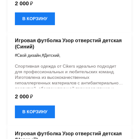
быстрое влагоотведение. Одежда обладает
2 000
₽
эластичностью в 5 направлениях и стильным
дизайном.
В КОРЗИНУ
Игровая футболка Узор отверстий детская
(Синий)
#Свой дизайн
,
#Детский
,
Спортивная одежда от Cikers идеально подходит
для профессиональных и любительских команд.
Изготовлена из высококачественных
гипоаллергенных материалов с антибактериальной
пропиткой, обеспечивающей терморегуляцию и
быстрое влагоотведение. Одежда обладает
2 000
₽
эластичностью в 5 направлениях и стильным
дизайном.
В КОРЗИНУ
Игровая футболка Узор отверстий детская