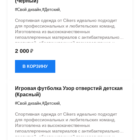
(Черный)
#Свой дизайн
,
#Детский
,
Спортивная одежда от Cikers идеально подходит
для профессиональных и любительских команд.
Изготовлена из высококачественных
гипоаллергенных материалов с антибактериальной
пропиткой, обеспечивающей терморегуляцию и
быстрое влагоотведение. Одежда обладает
2 000
₽
эластичностью в 5 направлениях и стильным
дизайном.
В КОРЗИНУ
Игровая футболка Узор отверстий детская
(Красный)
#Свой дизайн
,
#Детский
,
Спортивная одежда от Cikers идеально подходит
для профессиональных и любительских команд.
Изготовлена из высококачественных
гипоаллергенных материалов с антибактериальной
пропиткой, обеспечивающей терморегуляцию и