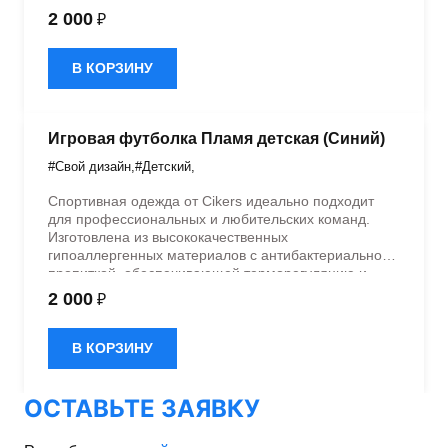
быстрое влагоотведение. Одежда обладает
2 000
₽
эластичностью в 5 направлениях и стильным
дизайном.
В КОРЗИНУ
Игровая футболка Пламя детская (Синий)
#Свой дизайн
,
#Детский
,
Спортивная одежда от Cikers идеально подходит
для профессиональных и любительских команд.
Изготовлена из высококачественных
гипоаллергенных материалов с антибактериальной
пропиткой, обеспечивающей терморегуляцию и
быстрое влагоотведение. Одежда обладает
2 000
₽
эластичностью в 5 направлениях и стильным
дизайном.
В КОРЗИНУ
ОСТАВЬТЕ ЗАЯВКУ