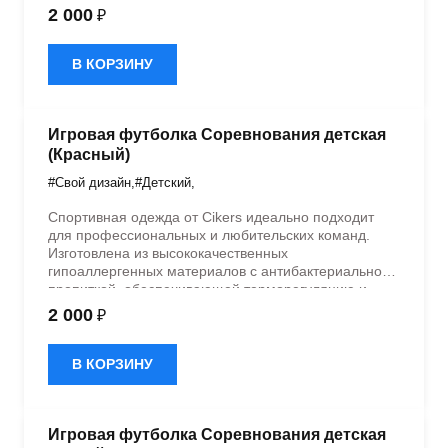
быстрое влагоотведение. Одежда обладает
2 000
₽
эластичностью в 5 направлениях и стильным
дизайном.
В КОРЗИНУ
Игровая футболка Соревнования детская
(Красный)
#Свой дизайн
,
#Детский
,
Спортивная одежда от Cikers идеально подходит
для профессиональных и любительских команд.
Изготовлена из высококачественных
гипоаллергенных материалов с антибактериальной
пропиткой, обеспечивающей терморегуляцию и
быстрое влагоотведение. Одежда обладает
2 000
₽
эластичностью в 5 направлениях и стильным
дизайном.
В КОРЗИНУ
Игровая футболка Соревнования детская