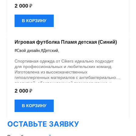
быстрое влагоотведение. Одежда обладает
2 000
₽
эластичностью в 5 направлениях и стильным
дизайном.
В КОРЗИНУ
Игровая футболка Пламя детская (Синий)
#Свой дизайн
,
#Детский
,
Спортивная одежда от Cikers идеально подходит
для профессиональных и любительских команд.
Изготовлена из высококачественных
гипоаллергенных материалов с антибактериальной
пропиткой, обеспечивающей терморегуляцию и
быстрое влагоотведение. Одежда обладает
2 000
₽
эластичностью в 5 направлениях и стильным
дизайном.
В КОРЗИНУ
ОСТАВЬТЕ ЗАЯВКУ