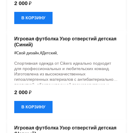
быстрое влагоотведение. Одежда обладает
2 000
₽
эластичностью в 5 направлениях и стильным
дизайном.
В КОРЗИНУ
Игровая футболка Узор отверстий детская
(Синий)
#Свой дизайн
,
#Детский
,
Спортивная одежда от Cikers идеально подходит
для профессиональных и любительских команд.
Изготовлена из высококачественных
гипоаллергенных материалов с антибактериальной
пропиткой, обеспечивающей терморегуляцию и
быстрое влагоотведение. Одежда обладает
2 000
₽
эластичностью в 5 направлениях и стильным
дизайном.
В КОРЗИНУ
Игровая футболка Узор отверстий детская