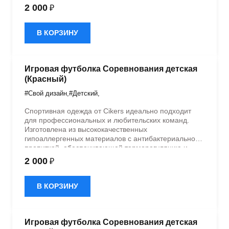
быстрое влагоотведение. Одежда обладает
2 000
₽
эластичностью в 5 направлениях и стильным
дизайном.
В КОРЗИНУ
Игровая футболка Соревнования детская
(Красный)
#Свой дизайн
,
#Детский
,
Спортивная одежда от Cikers идеально подходит
для профессиональных и любительских команд.
Изготовлена из высококачественных
гипоаллергенных материалов с антибактериальной
пропиткой, обеспечивающей терморегуляцию и
быстрое влагоотведение. Одежда обладает
2 000
₽
эластичностью в 5 направлениях и стильным
дизайном.
В КОРЗИНУ
Игровая футболка Соревнования детская