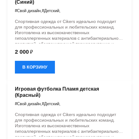
(Синий)
#Свой дизайн
,
#Детский
,
Спортивная одежда от Cikers идеально подходит
для профессиональных и любительских команд.
Изготовлена из высококачественных
гипоаллергенных материалов с антибактериальной
пропиткой, обеспечивающей терморегуляцию и
быстрое влагоотведение. Одежда обладает
2 000
₽
эластичностью в 5 направлениях и стильным
дизайном.
В КОРЗИНУ
Игровая футболка Пламя детская
(Красный)
#Свой дизайн
,
#Детский
,
Спортивная одежда от Cikers идеально подходит
для профессиональных и любительских команд.
Изготовлена из высококачественных
гипоаллергенных материалов с антибактериальной
пропиткой, обеспечивающей терморегуляцию и