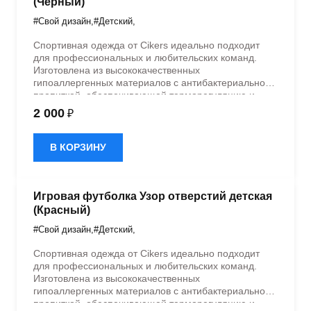
(Черный)
#Свой дизайн
,
#Детский
,
Спортивная одежда от Cikers идеально подходит
для профессиональных и любительских команд.
Изготовлена из высококачественных
гипоаллергенных материалов с антибактериальной
пропиткой, обеспечивающей терморегуляцию и
быстрое влагоотведение. Одежда обладает
2 000
₽
эластичностью в 5 направлениях и стильным
дизайном.
В КОРЗИНУ
Игровая футболка Узор отверстий детская
(Красный)
#Свой дизайн
,
#Детский
,
Спортивная одежда от Cikers идеально подходит
для профессиональных и любительских команд.
Изготовлена из высококачественных
гипоаллергенных материалов с антибактериальной
пропиткой, обеспечивающей терморегуляцию и