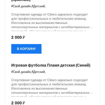
#Свой дизайн
,
#Детский
,
Спортивная одежда от Cikers идеально подходит
для профессиональных и любительских команд.
Изготовлена из высококачественных
гипоаллергенных материалов с антибактериальной
пропиткой, обеспечивающей терморегуляцию и
быстрое влагоотведение. Одежда обладает
2 000
₽
эластичностью в 5 направлениях и стильным
дизайном.
В КОРЗИНУ
Игровая футболка Пламя детская (Синий)
#Свой дизайн
,
#Детский
,
Спортивная одежда от Cikers идеально подходит
для профессиональных и любительских команд.
Изготовлена из высококачественных
гипоаллергенных материалов с антибактериальной
пропиткой, обеспечивающей терморегуляцию и
быстрое влагоотведение. Одежда обладает
2 000
₽