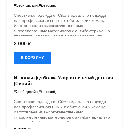
#Свой дизайн
,
#Детский
,
Спортивная одежда от Cikers идеально подходит
для профессиональных и любительских команд.
Изготовлена из высококачественных
гипоаллергенных материалов с антибактериальной
пропиткой, обеспечивающей терморегуляцию и
быстрое влагоотведение. Одежда обладает
2 000
₽
эластичностью в 5 направлениях и стильным
дизайном.
В КОРЗИНУ
Игровая футболка Узор отверстий детская
(Синий)
#Свой дизайн
,
#Детский
,
Спортивная одежда от Cikers идеально подходит
для профессиональных и любительских команд.
Изготовлена из высококачественных
гипоаллергенных материалов с антибактериальной
пропиткой, обеспечивающей терморегуляцию и
быстрое влагоотведение. Одежда обладает