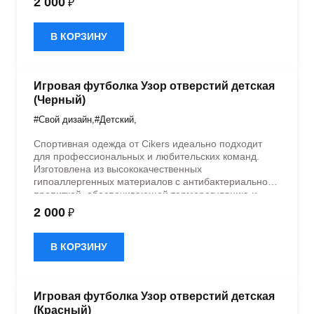
2 000
₽
эластичностью в 5 направлениях и стильным
дизайном.
В КОРЗИНУ
Игровая футболка Узор отверстий детская
(Черный)
#Свой дизайн
,
#Детский
,
Спортивная одежда от Cikers идеально подходит
для профессиональных и любительских команд.
Изготовлена из высококачественных
гипоаллергенных материалов с антибактериальной
пропиткой, обеспечивающей терморегуляцию и
быстрое влагоотведение. Одежда обладает
2 000
₽
эластичностью в 5 направлениях и стильным
дизайном.
В КОРЗИНУ
Игровая футболка Узор отверстий детская
(Красный)