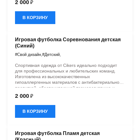
2 000
₽
эластичностью в 5 направлениях и стильным
дизайном.
В КОРЗИНУ
Игровая футболка Соревнования детская
(Синий)
#Свой дизайн
,
#Детский
,
Спортивная одежда от Cikers идеально подходит
для профессиональных и любительских команд.
Изготовлена из высококачественных
гипоаллергенных материалов с антибактериальной
пропиткой, обеспечивающей терморегуляцию и
быстрое влагоотведение. Одежда обладает
2 000
₽
эластичностью в 5 направлениях и стильным
дизайном.
В КОРЗИНУ
Игровая футболка Пламя детская
(Красный)