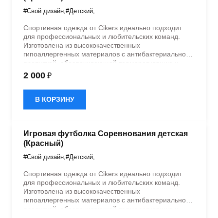
#Свой дизайн
,
#Детский
,
Спортивная одежда от Cikers идеально подходит
для профессиональных и любительских команд.
Изготовлена из высококачественных
гипоаллергенных материалов с антибактериальной
пропиткой, обеспечивающей терморегуляцию и
быстрое влагоотведение. Одежда обладает
2 000
₽
эластичностью в 5 направлениях и стильным
дизайном.
В КОРЗИНУ
Игровая футболка Соревнования детская
(Красный)
#Свой дизайн
,
#Детский
,
Спортивная одежда от Cikers идеально подходит
для профессиональных и любительских команд.
Изготовлена из высококачественных
гипоаллергенных материалов с антибактериальной
пропиткой, обеспечивающей терморегуляцию и
быстрое влагоотведение. Одежда обладает