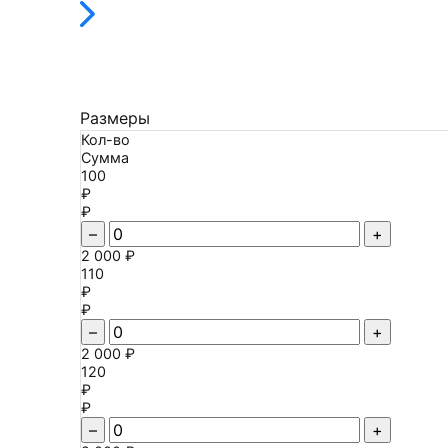
Размеры
Кол-во
Сумма
100
₽
₽
–
+
2 000 ₽
110
₽
₽
–
+
2 000 ₽
120
₽
₽
–
+