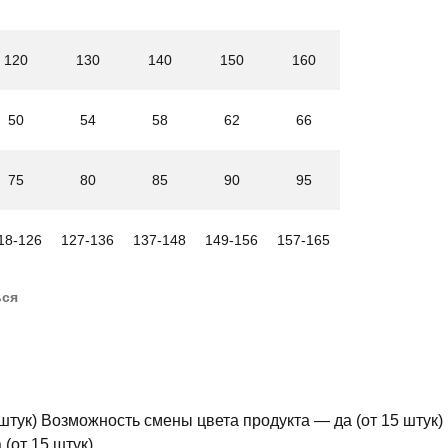
120
130
140
150
160
50
54
58
62
66
75
80
85
90
95
18-126
127-136
137-148
149-156
157-165
ься
штук) Возможность смены цвета продукта — да (от 15 штук)
(от 15 штук)