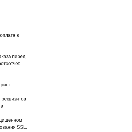
доплата в
аказа перед
отоотчет.
йринг
 реквизитов
на
ащищенном
ования SSL.