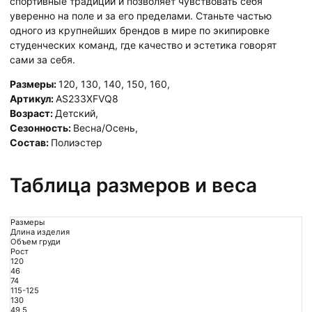
спортивные традиции и позволяет чувствовать себя
уверенно на поле и за его пределами. Станьте частью
одного из крупнейших брендов в мире по экипировке
студенческих команд, где качество и эстетика говорят
сами за себя.
Размеры:
120
,
130
,
140
,
150
,
160
,
Артикул:
AS233XFVQ8
Возраст:
Детский
,
Сезонность:
Весна/Осень
,
Состав:
Полиэстер
Таблица размеров и веса
Размеры
Длина изделия
Объем груди
Рост
120
46
74
115-125
130
49,5