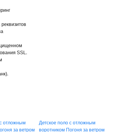
йринг
 реквизитов
на
ащищенном
ования SSL.
м
нк).
 с отложным
Детское поло с отложным
Детское п
огоня за ветром
воротником Погоня за ветром
воротнико