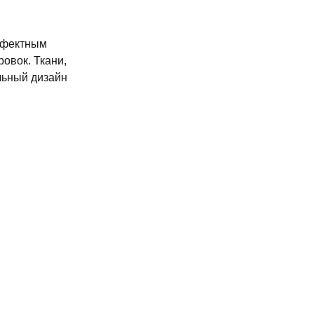
ффектным
овок. Ткани,
льный дизайн