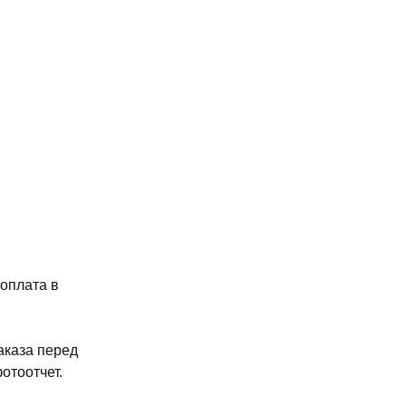
доплата в
аказа перед
отоотчет.