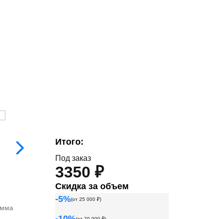
Итого:
Под заказ
3350 ₽
Скидка за объем
-
5
%
(от
25 000
₽)
умма
-
10
%
(от
70 000
₽)