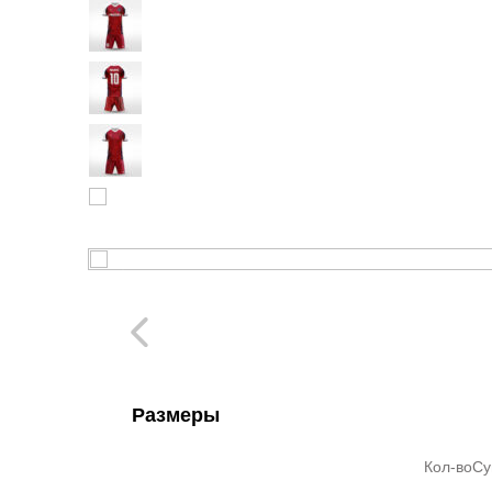
Размеры
Кол-во
С