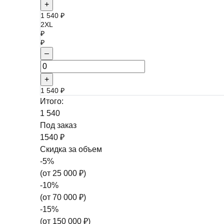
+
1 540 ₽
2XL
₽
₽
–
+
1 540 ₽
Итого:
1 540
Под заказ
1540 ₽
Скидка за объем
-
5
%
(от
25 000
₽)
-
10
%
(от
70 000
₽)
-
15
%
(от
150 000
₽)