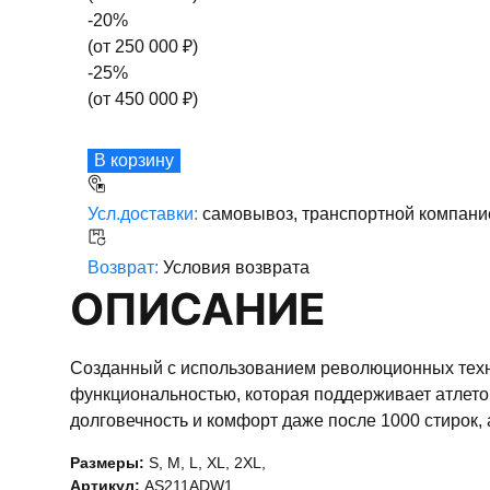
-
20
%
(от
250 000
₽)
-
25
%
(от
450 000
₽)
В корзину
Усл.доставки:
самовывоз, транспортной компани
Возврат:
Условия возврата
ОПИСАНИЕ
Созданный с использованием революционных техн
функциональностью, которая поддерживает атлето
долговечность и комфорт даже после 1000 стирок,
Размеры:
S
,
M
,
L
,
XL
,
2XL
,
Артикул:
AS211ADW1