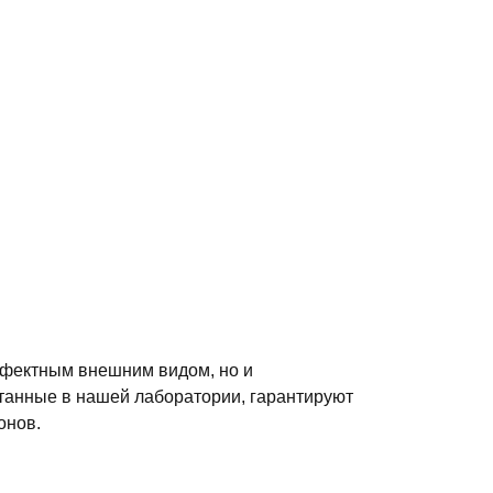
ффектным внешним видом, но и
танные в нашей лаборатории, гарантируют
онов.