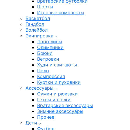
Вратарские футболки
Шорты
Игровые комплекты
Баскетбол
Гандбол
Волейбол
Экипировка
Лонгсливы
Олимпийки
Брюки
Ветровки
Худи и свитшоты
Поло
Компрессия
Куртки и пуховики
Аксессуары
Сумки и рюкзаки
Гетры и носки
Вратарские аксессуары
Зимние аксессуары
Прочее
Дети
Футбол