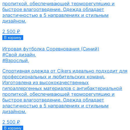
пропиткой, обеспечивающей терморегуляцию и
быстрое влагоотведение. Одежда обладает
эластичностью в 5 направлениях и стильным
дизайном.
2 500
₽
В корзину
Игровая футболка Соревнования (Синий)
#Свой дизайн
,
#Взрослый
,
Спортивная одежда от Cikers идеально подходит для
профессиональных и любительских команд.
Изготовлена из высококачественных
гипоаллергенных материалов с антибактериальной
пропиткой, обеспечивающей терморегуляцию и
быстрое влагоотведение. Одежда обладает
эластичностью в 5 направлениях и стильным
дизайном.
2 500
₽
В корзину