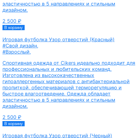
эластичностью в 5 направлениях и стильным
дизайном.
2 500
₽
В корзину
Игровая футболка Узор отверстий (Красный)
#Свой дизайн
,
#Взрослый
,
Спортивная одежда от Cikers идеально подходит для
профессиональных и любительских команд.
Изготовлена из высококачественных
гипоаллергенных материалов с антибактериальной
пропиткой, обеспечивающей терморегуляцию и
быстрое влагоотведение. Одежда обладает
эластичностью в 5 направлениях и стильным
дизайном.
2 500
₽
В корзину
Игровая футболка Узор отверстий (Черный)