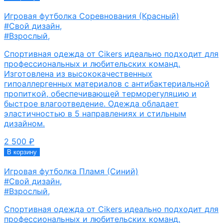
Игровая футболка Соревнования (Красный)
#Свой дизайн
,
#Взрослый
,
Спортивная одежда от Cikers идеально подходит для
профессиональных и любительских команд.
Изготовлена из высококачественных
гипоаллергенных материалов с антибактериальной
пропиткой, обеспечивающей терморегуляцию и
быстрое влагоотведение. Одежда обладает
эластичностью в 5 направлениях и стильным
дизайном.
2 500
₽
В корзину
Игровая футболка Пламя (Синий)
#Свой дизайн
,
#Взрослый
,
Спортивная одежда от Cikers идеально подходит для
профессиональных и любительских команд.