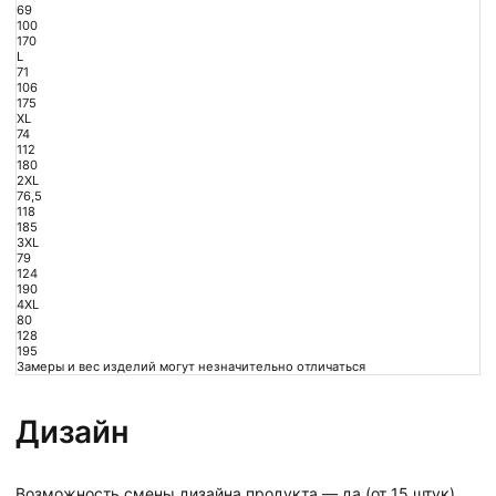
69
100
170
L
71
106
175
XL
74
112
180
2XL
76,5
118
185
3XL
79
124
190
4XL
80
128
195
Замеры и вес изделий могут незначительно отличаться
Дизайн
Возможность смены дизайна продукта — да (от 15 штук)