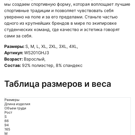
мы создаем спортивную форму, которая воплощает лучшие
спортивные традиции и позволяет чувствовать себя
уверенно на поле и за его пределами. Станьте частью
одного из крупнейших брендов в мире по экипировке
студенческих команд, где качество и эстетика говорят
сами за себя.
Размеры:
S
,
M
,
L
,
XL
,
2XL
,
3XL
,
4XL
,
Артикул:
WS201GHJ3
Возраст:
Взрослый
,
Состав:
92% полиэстер, 8% спандекс
Таблица размеров и веса
Размеры
Длина изделия
Объем груди
Рост
S
66
94
165
M