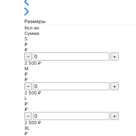
Размеры
Кол-во
Сумма
S
₽
₽
–
+
2 500 ₽
M
₽
₽
–
+
2 500 ₽
L
₽
₽
–
+
2 500 ₽
XL
₽