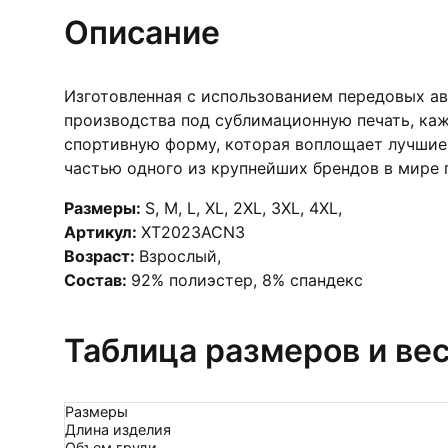
Описание
Изготовленная с использованием передовых а
производства под сублимационную печать, каж
спортивную форму, которая воплощает лучшие 
частью одного из крупнейших брендов в мире п
Размеры:
S
,
M
,
L
,
XL
,
2XL
,
3XL
,
4XL
,
Артикул:
XT2023ACN3
Возраст:
Взрослый
,
Состав:
92% полиэстер, 8% спандекс
Таблица размеров и ве
Размеры
Длина изделия
Объем груди