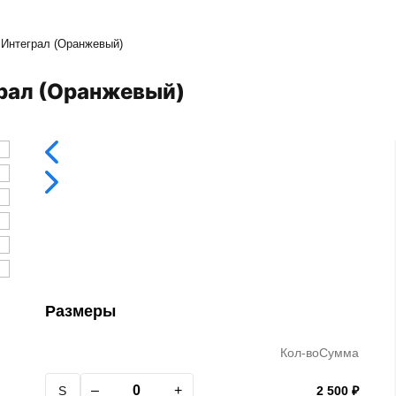
 Интеграл (Оранжевый)
грал (Оранжевый)
Размеры
Кол-во
Сумма
–
+
S
2 500 ₽