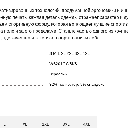
матизированных технологий, продуманной эргономики и и
нную печать, каждая деталь одежды отражает характер и д
даем спортивную форму, которая воплощает лучшие спорти
а поле и за его пределами. Станьте частью одного из круп
 где качество и эстетика говорят сами за себя.
S
M
L
XL
2XL
3XL
4XL
WS201GWBK3
Взрослый
92% полиэстер, 8% спандекс
L
XL
2XL
3XL
4XL