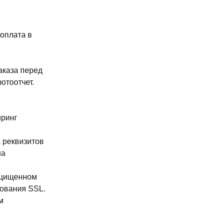
доплата в
аказа перед
отоотчет.
йринг
 реквизитов
на
ащищенном
ования SSL.
м