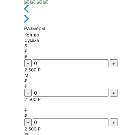
Размеры
Кол-во
Сумма
S
₽
₽
–
+
2 500 ₽
M
₽
₽
–
+
2 500 ₽
L
₽
₽
–
+
2 500 ₽
XL