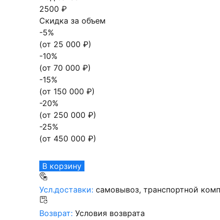
2500 ₽
Скидка за объем
-
5
%
(от
25 000
₽)
-
10
%
(от
70 000
₽)
-
15
%
(от
150 000
₽)
-
20
%
(от
250 000
₽)
-
25
%
(от
450 000
₽)
В корзину
Усл.доставки:
самовывоз, транспортной комп
Возврат:
Условия возврата