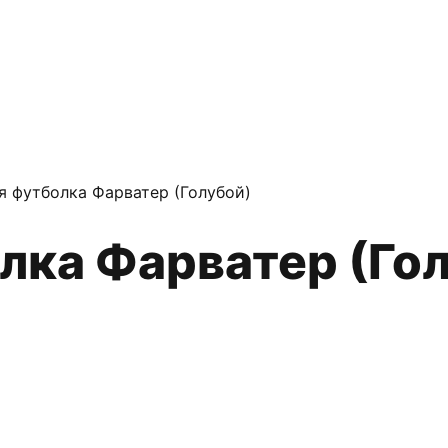
я футболка Фарватер (Голубой)
олка Фарватер (Го