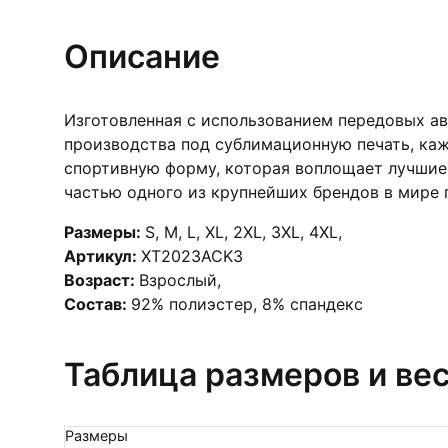
Описание
Изготовленная с использованием передовых а
производства под сублимационную печать, каж
спортивную форму, которая воплощает лучшие 
частью одного из крупнейших брендов в мире п
Размеры:
S
,
M
,
L
,
XL
,
2XL
,
3XL
,
4XL
,
Артикул:
XT2023ACK3
Возраст:
Взрослый
,
Состав:
92% полиэстер, 8% спандекс
Таблица размеров и ве
Размеры