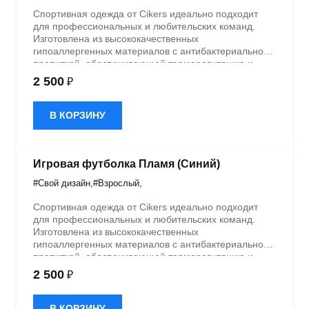
Спортивная одежда от Cikers идеально подходит
для профессиональных и любительских команд.
Изготовлена из высококачественных
гипоаллергенных материалов с антибактериальной
пропиткой, обеспечивающей терморегуляцию и
быстрое влагоотведение. Одежда обладает
2 500
₽
эластичностью в 5 направлениях и стильным
дизайном.
В КОРЗИНУ
Игровая футболка Пламя (Синий)
#Свой дизайн
,
#Взрослый
,
Спортивная одежда от Cikers идеально подходит
для профессиональных и любительских команд.
Изготовлена из высококачественных
гипоаллергенных материалов с антибактериальной
пропиткой, обеспечивающей терморегуляцию и
быстрое влагоотведение. Одежда обладает
2 500
₽
эластичностью в 5 направлениях и стильным
дизайном.
В КОРЗИНУ