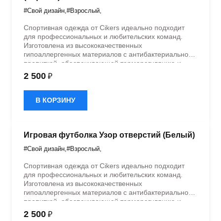
#Свой дизайн
,
#Взрослый
,
Спортивная одежда от Cikers идеально подходит
для профессиональных и любительских команд.
Изготовлена из высококачественных
гипоаллергенных материалов с антибактериальной
пропиткой, обеспечивающей терморегуляцию и
быстрое влагоотведение. Одежда обладает
2 500
₽
эластичностью в 5 направлениях и стильным
дизайном.
В КОРЗИНУ
Игровая футболка Узор отверстий (Белый)
#Свой дизайн
,
#Взрослый
,
Спортивная одежда от Cikers идеально подходит
для профессиональных и любительских команд.
Изготовлена из высококачественных
гипоаллергенных материалов с антибактериальной
пропиткой, обеспечивающей терморегуляцию и
быстрое влагоотведение. Одежда обладает
2 500
₽
эластичностью в 5 направлениях и стильным