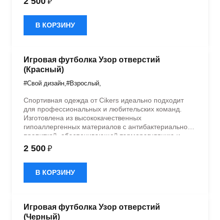
2 500
₽
эластичностью в 5 направлениях и стильным
дизайном.
В КОРЗИНУ
Игровая футболка Узор отверстий
(Красный)
#Свой дизайн
,
#Взрослый
,
Спортивная одежда от Cikers идеально подходит
для профессиональных и любительских команд.
Изготовлена из высококачественных
гипоаллергенных материалов с антибактериальной
пропиткой, обеспечивающей терморегуляцию и
быстрое влагоотведение. Одежда обладает
2 500
₽
эластичностью в 5 направлениях и стильным
дизайном.
В КОРЗИНУ
Игровая футболка Узор отверстий
(Черный)