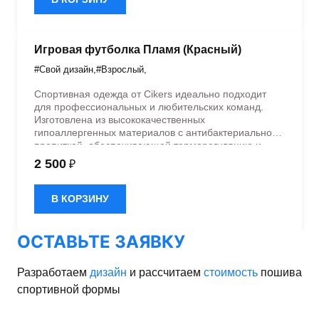
Игровая футболка Пламя (Красный)
#Свой дизайн
,
#Взрослый
,
Спортивная одежда от Cikers идеально подходит
для профессиональных и любительских команд.
Изготовлена из высококачественных
гипоаллергенных материалов с антибактериальной
пропиткой, обеспечивающей терморегуляцию и
быстрое влагоотведение. Одежда обладает
2 500
₽
эластичностью в 5 направлениях и стильным
дизайном.
В КОРЗИНУ
ОСТАВЬТЕ ЗАЯВКУ
Разработаем
дизайн
и рассчитаем
стоимость
пошива
спортивной формы