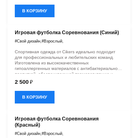
дизайном.
В КОРЗИНУ
Игровая футболка Соревнования (Синий)
#Свой дизайн
,
#Взрослый
,
Спортивная одежда от Cikers идеально подходит
для профессиональных и любительских команд.
Изготовлена из высококачественных
гипоаллергенных материалов с антибактериальной
пропиткой, обеспечивающей терморегуляцию и
быстрое влагоотведение. Одежда обладает
2 500
₽
эластичностью в 5 направлениях и стильным
дизайном.
В КОРЗИНУ
Игровая футболка Соревнования
(Красный)
#Свой дизайн
,
#Взрослый
,