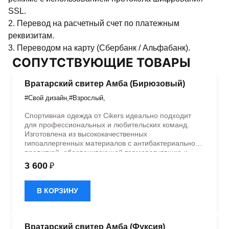
SSL.
2. Перевод на расчетный счет по платежным
реквизитам.
3. Переводом на карту (Сбербанк / Альфабанк).
СОПУТСТВУЮЩИЕ ТОВАРЫ
Вратарский свитер Амба (Бирюзовый)
#Свой дизайн
,
#Взрослый
,
Спортивная одежда от Cikers идеально подходит
для профессиональных и любительских команд.
Изготовлена из высококачественных
гипоаллергенных материалов с антибактериальной
пропиткой, обеспечивающей терморегуляцию и
быстрое влагоотведение. Одежда обладает
3 600
₽
эластичностью в 5 направлениях и стильным
дизайном.
В КОРЗИНУ
Вратарский свитер Амба (Фуксия)