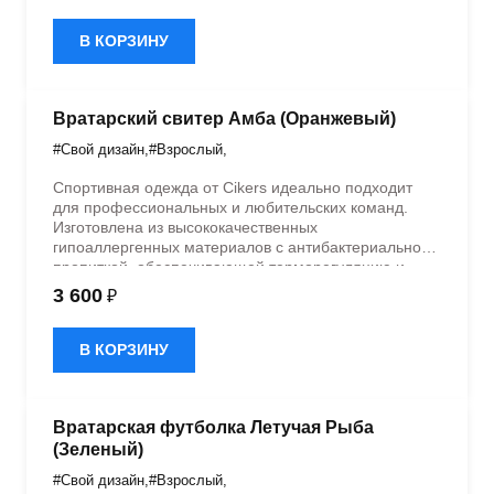
дизайном.
В КОРЗИНУ
Вратарский свитер Амба (Оранжевый)
#Свой дизайн
,
#Взрослый
,
Спортивная одежда от Cikers идеально подходит
для профессиональных и любительских команд.
Изготовлена из высококачественных
гипоаллергенных материалов с антибактериальной
пропиткой, обеспечивающей терморегуляцию и
быстрое влагоотведение. Одежда обладает
3 600
₽
эластичностью в 5 направлениях и стильным
дизайном.
В КОРЗИНУ
Вратарская футболка Летучая Рыба
(Зеленый)
#Свой дизайн
,
#Взрослый
,