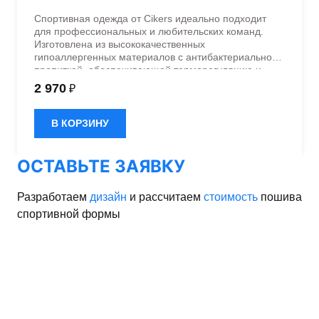
Спортивная одежда от Cikers идеально подходит
для профессиональных и любительских команд.
Изготовлена из высококачественных
гипоаллергенных материалов с антибактериальной
пропиткой, обеспечивающей терморегуляцию и
быстрое влагоотведение. Одежда обладает
2 970
₽
эластичностью в 5 направлениях и стильным
дизайном.
В КОРЗИНУ
ОСТАВЬТЕ ЗАЯВКУ
Разработаем
дизайн
и рассчитаем
стоимость
пошива
спортивной формы