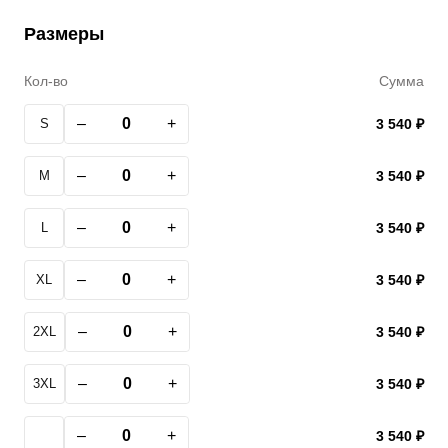
Размеры
Кол-во
Сумма
–
+
S
3 540 ₽
–
+
M
3 540 ₽
–
+
L
3 540 ₽
–
+
XL
3 540 ₽
–
+
2XL
3 540 ₽
–
+
3XL
3 540 ₽
–
+
3 540 ₽