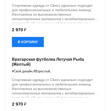
Спортивная одежда от Cikers идеально подходит
для профессиональных и любительских команд.
Изготовлена из высококачественных
гипоаллергенных материалов с антибактериальной
пропиткой, обеспечивающей терморегуляцию и
быстрое влагоотведение. Одежда обладает
2 970
₽
эластичностью в 5 направлениях и стильным
дизайном.
В КОРЗИНУ
Вратарская футболка Летучая Рыба
(Желтый)
#Свой дизайн
,
#Взрослый
,
Спортивная одежда от Cikers идеально подходит
для профессиональных и любительских команд.
Изготовлена из высококачественных
гипоаллергенных материалов с антибактериальной
пропиткой, обеспечивающей терморегуляцию и
быстрое влагоотведение. Одежда обладает
2 970
₽
эластичностью в 5 направлениях и стильным
дизайном.