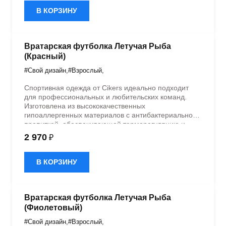
В КОРЗИНУ
Вратарская футболка Летучая Рыба
(Красный)
#Свой дизайн
,
#Взрослый
,
Спортивная одежда от Cikers идеально подходит
для профессиональных и любительских команд.
Изготовлена из высококачественных
гипоаллергенных материалов с антибактериальной
пропиткой, обеспечивающей терморегуляцию и
быстрое влагоотведение. Одежда обладает
2 970
₽
эластичностью в 5 направлениях и стильным
дизайном.
В КОРЗИНУ
Вратарская футболка Летучая Рыба
(Фиолетовый)
#Свой дизайн
,
#Взрослый
,