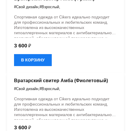
#Свой дизайн
,
#Взрослый
,
Спортивная одежда от Cikers идеально подходит
для профессиональных и любительских команд.
Изготовлена из высококачественных
гипоаллергенных материалов с антибактериальной
пропиткой, обеспечивающей терморегуляцию и
быстрое влагоотведение. Одежда обладает
3 600
₽
эластичностью в 5 направлениях и стильным
дизайном.
В КОРЗИНУ
Вратарский свитер Амба (Фиолетовый)
#Свой дизайн
,
#Взрослый
,
Спортивная одежда от Cikers идеально подходит
для профессиональных и любительских команд.
Изготовлена из высококачественных
гипоаллергенных материалов с антибактериальной
пропиткой, обеспечивающей терморегуляцию и
быстрое влагоотведение. Одежда обладает
3 600
₽
эластичностью в 5 направлениях и стильным