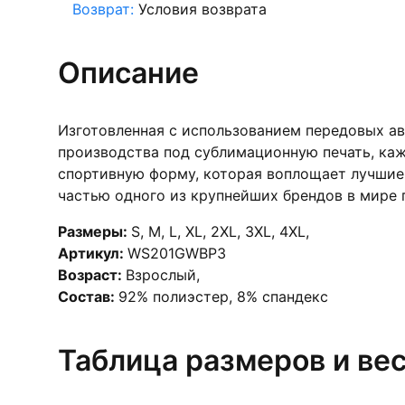
Возврат:
Условия возврата
Описание
Изготовленная с использованием передовых а
производства под сублимационную печать, каж
спортивную форму, которая воплощает лучшие 
частью одного из крупнейших брендов в мире п
Размеры:
S
,
M
,
L
,
XL
,
2XL
,
3XL
,
4XL
,
Артикул:
WS201GWBP3
Возраст:
Взрослый
,
Состав:
92% полиэстер, 8% спандекс
Таблица размеров и ве