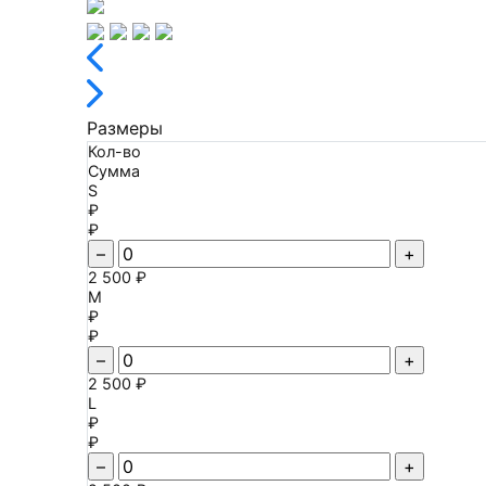
Размеры
Кол-во
Сумма
S
₽
₽
–
+
2 500 ₽
M
₽
₽
–
+
2 500 ₽
L
₽
₽
–
+