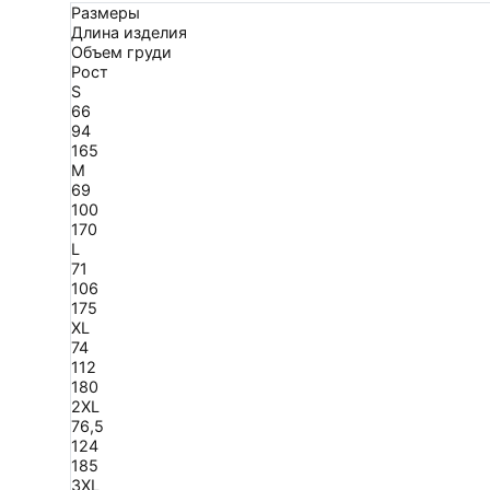
Размеры
Длина изделия
Объем груди
Рост
S
66
94
165
M
69
100
170
L
71
106
175
XL
74
112
180
2XL
76,5
124
185
3XL