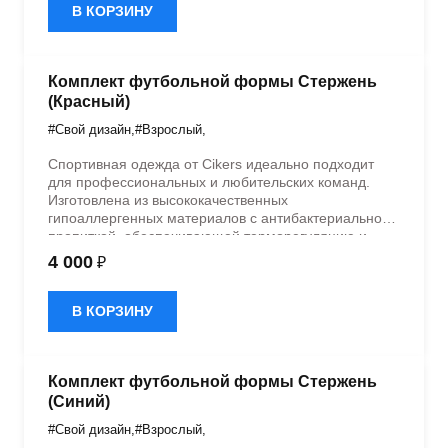
В КОРЗИНУ
Комплект футбольной формы Стержень
(Красный)
#Свой дизайн
,
#Взрослый
,
Спортивная одежда от Cikers идеально подходит
для профессиональных и любительских команд.
Изготовлена из высококачественных
гипоаллергенных материалов с антибактериальной
пропиткой, обеспечивающей терморегуляцию и
быстрое влагоотведение. Одежда обладает
4 000
₽
эластичностью в 5 направлениях и стильным
дизайном.
В КОРЗИНУ
Комплект футбольной формы Стержень
(Синий)
#Свой дизайн
,
#Взрослый
,