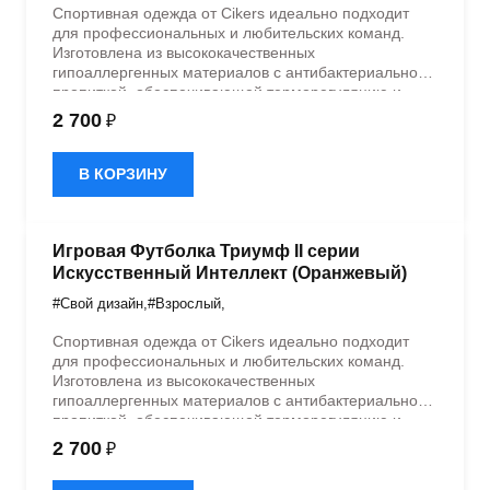
Спортивная одежда от Cikers идеально подходит
для профессиональных и любительских команд.
Изготовлена из высококачественных
гипоаллергенных материалов с антибактериальной
пропиткой, обеспечивающей терморегуляцию и
быстрое влагоотведение. Одежда обладает
2 700
₽
эластичностью в 5 направлениях и стильным
дизайном.
В КОРЗИНУ
Игровая Футболка Триумф II серии
Искусственный Интеллект (Оранжевый)
#Свой дизайн
,
#Взрослый
,
Спортивная одежда от Cikers идеально подходит
для профессиональных и любительских команд.
Изготовлена из высококачественных
гипоаллергенных материалов с антибактериальной
пропиткой, обеспечивающей терморегуляцию и
быстрое влагоотведение. Одежда обладает
2 700
₽
эластичностью в 5 направлениях и стильным
дизайном.