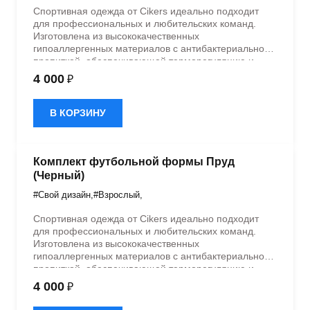
Спортивная одежда от Cikers идеально подходит
для профессиональных и любительских команд.
Изготовлена из высококачественных
гипоаллергенных материалов с антибактериальной
пропиткой, обеспечивающей терморегуляцию и
быстрое влагоотведение. Одежда обладает
4 000
₽
эластичностью в 5 направлениях и стильным
дизайном.
В КОРЗИНУ
Комплект футбольной формы Пруд
(Черный)
#Свой дизайн
,
#Взрослый
,
Спортивная одежда от Cikers идеально подходит
для профессиональных и любительских команд.
Изготовлена из высококачественных
гипоаллергенных материалов с антибактериальной
пропиткой, обеспечивающей терморегуляцию и
быстрое влагоотведение. Одежда обладает
4 000
₽
эластичностью в 5 направлениях и стильным
дизайном.