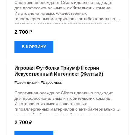
Спортивная одежда от Cikers идеально подходит
для профессиональных и любительских команд.
Изготовлена из высококачественных
гипоаллергенных материалов с антибактериальной
пропиткой, обеспечивающей терморегуляцию и
быстрое влагоотведение. Одежда обладает
2 700
₽
эластичностью в 5 направлениях и стильным
дизайном.
В КОРЗИНУ
Игровая Футболка Триумф II серии
Искусственный Интеллект (Желтый)
#Свой дизайн
,
#Взрослый
,
Спортивная одежда от Cikers идеально подходит
для профессиональных и любительских команд.
Изготовлена из высококачественных
гипоаллергенных материалов с антибактериальной
пропиткой, обеспечивающей терморегуляцию и
быстрое влагоотведение. Одежда обладает
2 700
₽
эластичностью в 5 направлениях и стильным
дизайном.