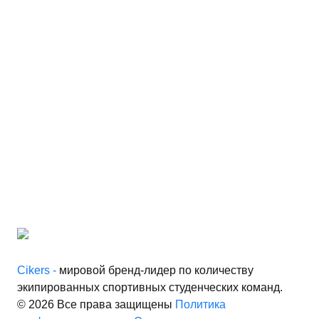
исит от технологии
, поэтому
видуально.
оих персональных данных в
работку персональных
иальности
Cikers -
мировой бренд-лидер по количеству
экипированных спортивных студенческих команд.
© 2026 Все права защищены
Политика