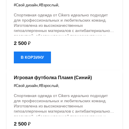
#Свой дизайн
,
#Взрослый
,
Спортивная одежда от Cikers идеально подходит
для профессиональных и любительских команд.
Изготовлена из высококачественных
гипоаллергенных материалов с антибактериальной
пропиткой, обеспечивающей терморегуляцию и
быстрое влагоотведение. Одежда обладает
2 500
₽
эластичностью в 5 направлениях и стильным
дизайном.
В КОРЗИНУ
Игровая футболка Пламя (Синий)
#Свой дизайн
,
#Взрослый
,
Спортивная одежда от Cikers идеально подходит
для профессиональных и любительских команд.
Изготовлена из высококачественных
гипоаллергенных материалов с антибактериальной
пропиткой, обеспечивающей терморегуляцию и
быстрое влагоотведение. Одежда обладает
2 500
₽
эластичностью в 5 направлениях и стильным