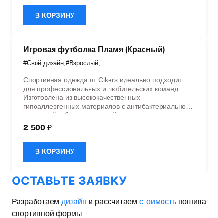
дизайном.
В КОРЗИНУ
Игровая футболка Пламя (Красный)
#Свой дизайн
,
#Взрослый
,
Спортивная одежда от Cikers идеально подходит
для профессиональных и любительских команд.
Изготовлена из высококачественных
гипоаллергенных материалов с антибактериальной
пропиткой, обеспечивающей терморегуляцию и
быстрое влагоотведение. Одежда обладает
2 500
₽
эластичностью в 5 направлениях и стильным
дизайном.
В КОРЗИНУ
ОСТАВЬТЕ ЗАЯВКУ
Разработаем
дизайн
и рассчитаем
стоимость
пошива
спортивной формы