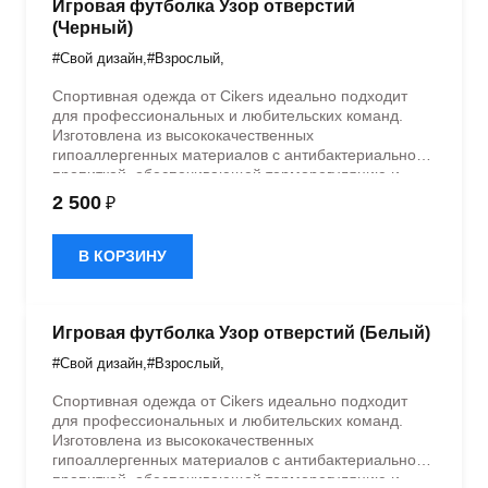
Игровая футболка Узор отверстий
(Черный)
#Свой дизайн
,
#Взрослый
,
Спортивная одежда от Cikers идеально подходит
для профессиональных и любительских команд.
Изготовлена из высококачественных
гипоаллергенных материалов с антибактериальной
пропиткой, обеспечивающей терморегуляцию и
быстрое влагоотведение. Одежда обладает
2 500
₽
эластичностью в 5 направлениях и стильным
дизайном.
В КОРЗИНУ
Игровая футболка Узор отверстий (Белый)
#Свой дизайн
,
#Взрослый
,
Спортивная одежда от Cikers идеально подходит
для профессиональных и любительских команд.
Изготовлена из высококачественных
гипоаллергенных материалов с антибактериальной
пропиткой, обеспечивающей терморегуляцию и