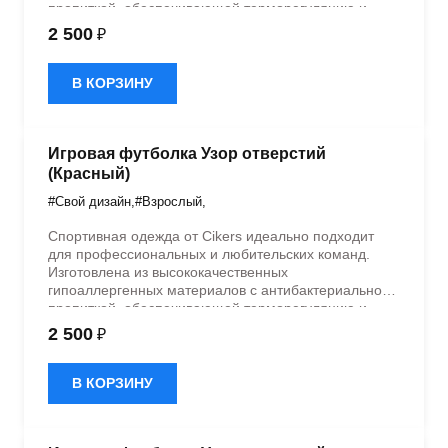
пропиткой, обеспечивающей терморегуляцию и
быстрое влагоотведение. Одежда обладает
2 500
₽
эластичностью в 5 направлениях и стильным
дизайном.
В КОРЗИНУ
Игровая футболка Узор отверстий
(Красный)
#Свой дизайн
,
#Взрослый
,
Спортивная одежда от Cikers идеально подходит
для профессиональных и любительских команд.
Изготовлена из высококачественных
гипоаллергенных материалов с антибактериальной
пропиткой, обеспечивающей терморегуляцию и
быстрое влагоотведение. Одежда обладает
2 500
₽
эластичностью в 5 направлениях и стильным
дизайном.
В КОРЗИНУ