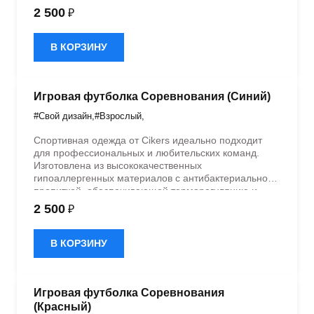
быстрое влагоотведение. Одежда обладает
2 500
₽
эластичностью в 5 направлениях и стильным
дизайном.
В КОРЗИНУ
Игровая футболка Соревнования (Синий)
#Свой дизайн
,
#Взрослый
,
Спортивная одежда от Cikers идеально подходит
для профессиональных и любительских команд.
Изготовлена из высококачественных
гипоаллергенных материалов с антибактериальной
пропиткой, обеспечивающей терморегуляцию и
быстрое влагоотведение. Одежда обладает
2 500
₽
эластичностью в 5 направлениях и стильным
дизайном.
В КОРЗИНУ
Игровая футболка Соревнования
(Красный)