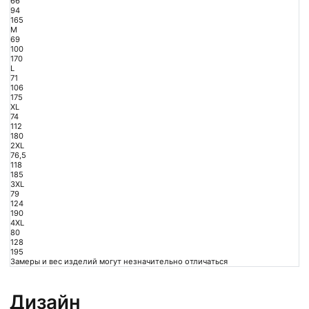
66
94
165
M
69
100
170
L
71
106
175
XL
74
112
180
2XL
76,5
118
185
3XL
79
124
190
4XL
80
128
195
Замеры и вес изделий могут незначительно отличаться
Дизайн