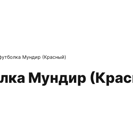
футболка Мундир (Красный)
олка Мундир (Кра