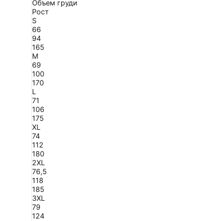
Объем груди
Рост
S
66
94
165
M
69
100
170
L
71
106
175
XL
74
112
180
2XL
76,5
118
185
3XL
79
124