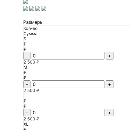
Размеры
Кол-во
Сумма
S
₽
₽
–
+
2 500 ₽
M
₽
₽
–
+
2 500 ₽
L
₽
₽
–
+
2 500 ₽
XL
₽