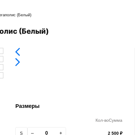
егаполис (Белый)
полис (Белый)
Размеры
Кол-во
Сумма
–
+
S
2 500 ₽