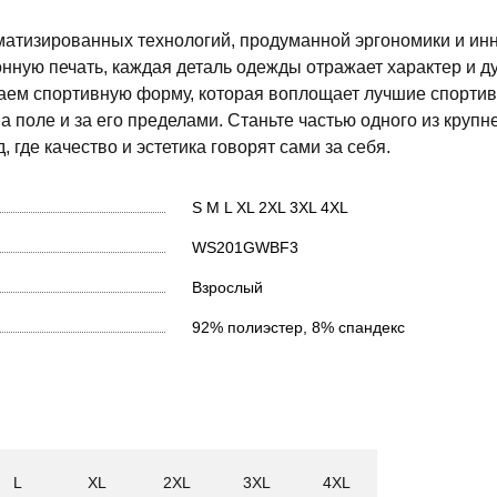
матизированных технологий, продуманной эргономики и и
нную печать, каждая деталь одежды отражает характер и д
даем спортивную форму, которая воплощает лучшие спорти
а поле и за его пределами. Станьте частью одного из круп
 где качество и эстетика говорят сами за себя.
S
M
L
XL
2XL
3XL
4XL
WS201GWBF3
Взрослый
92% полиэстер, 8% спандекс
L
XL
2XL
3XL
4XL