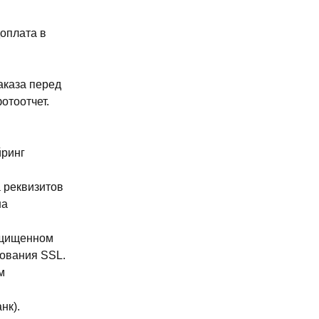
доплата в
аказа перед
отоотчет.
йринг
 реквизитов
на
ащищенном
ования SSL.
м
нк).