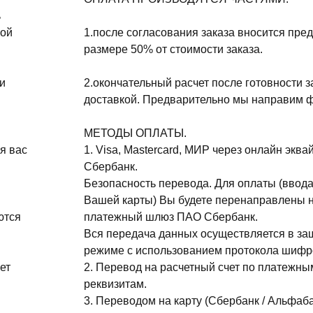
ь
ной
1.после согласования заказа вносится пре
размере 50% от стоимости заказа.
и
2.окончательный расчет после готовности з
доставкой. Предварительно мы направим ф
МЕТОДЫ ОПЛАТЫ.
я вас
1. Visa, Mastercard, МИР через онлайн эква
Сбербанк.
Безопасность перевода. Для оплаты (ввода
Вашей карты) Вы будете перенаправлены 
ются
платежный шлюз ПАО Сбербанк.
Вся передача данных осуществляется в з
режиме с использованием протокола шифр
ет
2. Перевод на расчетный счет по платежны
реквизитам.
3. Переводом на карту (Сбербанк / Альфаба