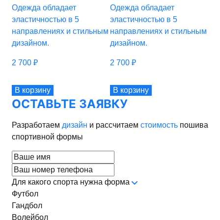
Одежда обладает
Одежда обладает
Од
эластичностью в 5
эластичностью в 5
эл
направлениях и стильным
направлениях и стильным
на
дизайном.
дизайном.
ди
2 700
₽
2 700
₽
2 7
В корзину
В корзину
В 
ОСТАВЬТЕ ЗАЯВКУ
Разработаем
дизайн
и рассчитаем
стоимость
пошива
спортивной формы
Для какого спорта нужна форма
Футбол
Гандбол
Волейбол