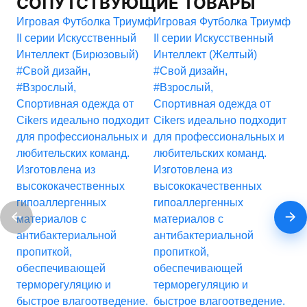
СОПУТСТВУЮЩИЕ ТОВАРЫ
Игровая Футболка Триумф
Игровая Футболка Триумф
Иг
II серии Искусственный
II серии Искусственный
II 
Интеллект (Бирюзовый)
Интеллект (Желтый)
Ин
#Свой дизайн
,
#Свой дизайн
,
#С
#Взрослый
,
#Взрослый
,
#В
Спортивная одежда от
Спортивная одежда от
Сп
Cikers идеально подходит
Cikers идеально подходит
Ci
для профессиональных и
для профессиональных и
дл
любительских команд.
любительских команд.
лю
Изготовлена из
Изготовлена из
Из
высококачественных
высококачественных
вы
гипоаллергенных
гипоаллергенных
ги
материалов с
материалов с
ма
антибактериальной
антибактериальной
ан
пропиткой,
пропиткой,
пр
обеспечивающей
обеспечивающей
об
терморегуляцию и
терморегуляцию и
те
быстрое влагоотведение.
быстрое влагоотведение.
бы