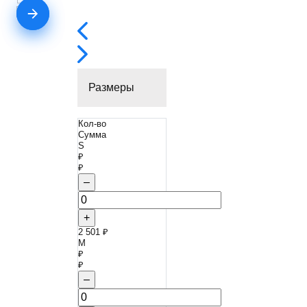
Размеры
Кол-во
Сумма
S
₽
₽
–
+
2 501 ₽
M
₽
₽
–