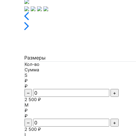
Размеры
Кол-во
Сумма
S
₽
₽
–
+
2 500 ₽
M
₽
₽
–
+
2 500 ₽
L