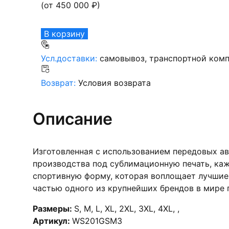
(от
450 000
₽)
В корзину
Усл.доставки:
самовывоз, транспортной комп
Возврат:
Условия возврата
Описание
Изготовленная с использованием передовых а
производства под сублимационную печать, каж
спортивную форму, которая воплощает лучшие 
частью одного из крупнейших брендов в мире п
Размеры:
S
,
M
,
L
,
XL
,
2XL
,
3XL
,
4XL
,
,
Артикул:
WS201GSM3