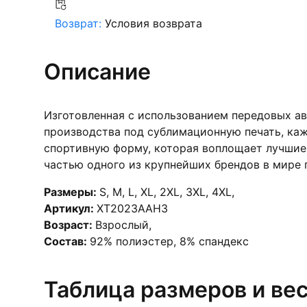
Возврат:
Условия возврата
Описание
Изготовленная с использованием передовых а
производства под сублимационную печать, каж
спортивную форму, которая воплощает лучшие 
частью одного из крупнейших брендов в мире п
Размеры:
S
,
M
,
L
,
XL
,
2XL
,
3XL
,
4XL
,
Артикул:
XT2023AAH3
Возраст:
Взрослый
,
Состав:
92% полиэстер, 8% спандекс
Таблица размеров и ве