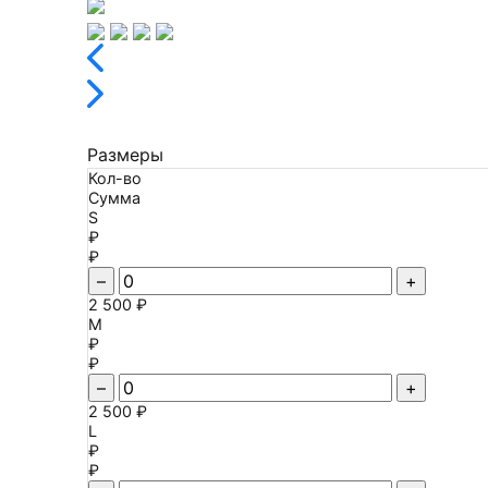
Размеры
Кол-во
Сумма
S
₽
₽
–
+
2 500 ₽
M
₽
₽
–
+
2 500 ₽
L
₽
₽