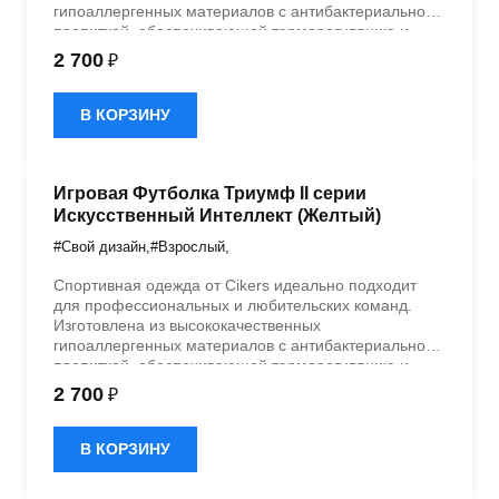
гипоаллергенных материалов с антибактериальной
пропиткой, обеспечивающей терморегуляцию и
быстрое влагоотведение. Одежда обладает
2 700
₽
эластичностью в 5 направлениях и стильным
дизайном.
В КОРЗИНУ
Игровая Футболка Триумф II серии
Искусственный Интеллект (Желтый)
#Свой дизайн
,
#Взрослый
,
Спортивная одежда от Cikers идеально подходит
для профессиональных и любительских команд.
Изготовлена из высококачественных
гипоаллергенных материалов с антибактериальной
пропиткой, обеспечивающей терморегуляцию и
быстрое влагоотведение. Одежда обладает
2 700
₽
эластичностью в 5 направлениях и стильным
дизайном.
В КОРЗИНУ