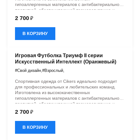
гипоаллергенных материалов с антибактериальной
пропиткой, обеспечивающей терморегуляцию и
быстрое влагоотведение. Одежда обладает
2 700
₽
эластичностью в 5 направлениях и стильным
дизайном.
В КОРЗИНУ
Игровая Футболка Триумф II серии
Искусственный Интеллект (Оранжевый)
#Свой дизайн
,
#Взрослый
,
Спортивная одежда от Cikers идеально подходит
для профессиональных и любительских команд.
Изготовлена из высококачественных
гипоаллергенных материалов с антибактериальной
пропиткой, обеспечивающей терморегуляцию и
быстрое влагоотведение. Одежда обладает
2 700
₽
эластичностью в 5 направлениях и стильным
дизайном.
В КОРЗИНУ