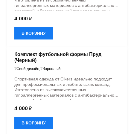
гипоаллергенных материалов с антибактериальной
пропиткой, обеспечивающей терморегуляцию и
быстрое влагоотведение. Одежда обладает
4 000
₽
эластичностью в 5 направлениях и стильным
дизайном.
В КОРЗИНУ
Комплект футбольной формы Пруд
(Черный)
#Свой дизайн
,
#Взрослый
,
Спортивная одежда от Cikers идеально подходит
для профессиональных и любительских команд.
Изготовлена из высококачественных
гипоаллергенных материалов с антибактериальной
пропиткой, обеспечивающей терморегуляцию и
быстрое влагоотведение. Одежда обладает
4 000
₽
эластичностью в 5 направлениях и стильным
дизайном.
В КОРЗИНУ