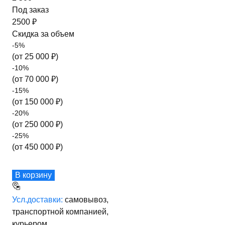
Под заказ
2500 ₽
Скидка за объем
-
5
%
(от
25 000
₽)
-
10
%
(от
70 000
₽)
-
15
%
(от
150 000
₽)
-
20
%
(от
250 000
₽)
-
25
%
(от
450 000
₽)
В корзину
Усл.доставки:
самовывоз,
транспортной компанией,
курьером