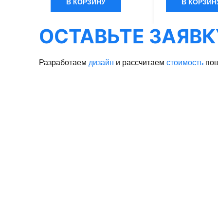
обеспечивающ
пропиткой,
В КОРЗИНУ
В КОРЗИН
терморегуляцию
обеспечивающей
влагоотведение
терморегуляцию и быстрое
обладает эласт
влагоотведение. Одежда
ОСТАВЬТЕ ЗАЯВК
направлениях и
обладает эластичностью в 5
дизайном.
направлениях и стильным
дизайном.
Разработаем
дизайн
и рассчитаем
стоимость
пош