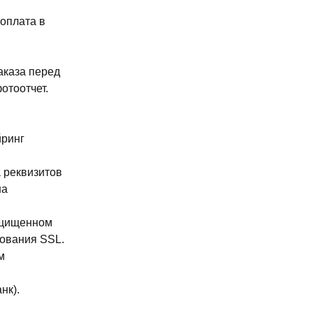
доплата в
аказа перед
отоотчет.
йринг
 реквизитов
на
ащищенном
ования SSL.
м
нк).