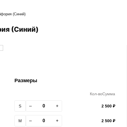
йфория (Синий)
рия (Синий)
Размеры
Кол-во
Сумма
–
+
S
2 500 ₽
–
+
M
2 500 ₽