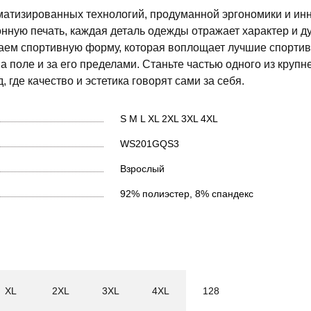
матизированных технологий, продуманной эргономики и и
нную печать, каждая деталь одежды отражает характер и д
даем спортивную форму, которая воплощает лучшие спорти
а поле и за его пределами. Станьте частью одного из круп
 где качество и эстетика говорят сами за себя.
S
M
L
XL
2XL
3XL
4XL
WS201GQS3
Взрослый
92% полиэстер, 8% спандекс
XL
2XL
3XL
4XL
128