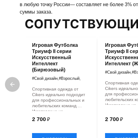
в любую точку России— составляет не более 3% от
суммы заказа.
СОПУТСТВУЮЩИ
Игровая Футболка
Игровая Фут
Триумф II серии
Триумф II се
Искусственный
Искусствен
Интеллект
Интеллект (
(Бирюзовый)
#Свой дизайн
,
#В
#Свой дизайн
,
#Взрослый
,
Спортивная оде
Cikers идеальн
Спортивная одежда от
для профессио
Cikers идеально подходит
любительских к
для профессиональных и
Изготовлена из
любительских команд.
высококачестве
Изготовлена из
гипоаллергенн
высококачественных
2 700
2 700
₽
₽
материалов с
гипоаллергенных
антибактериаль
материалов с
пропиткой,
антибактериальной