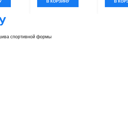
ей
обеспечивающей
обеспечив
У
В КОРЗИНУ
В КОР
 и быстрое
терморегуляцию и быстрое
терморегул
. Одежда
влагоотведение. Одежда
влагоотвед
ичностью в 5
обладает эластичностью в 5
обладает эл
У
 стильным
направлениях и стильным
направлени
дизайном.
дизайном.
ива спортивной формы