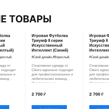
Е ТОВАРЫ
болка
Игровая Футболка
Игровая 
рии
Триумф II серии
Триумф II
ный
Искусственный
Искусств
Желтый)
Интеллект (Синий)
Интеллект
зрослый
,
#Свой дизайн
,
#Взрослый
,
#Свой дизай
жда от
Спортивная одежда от
Спортивная
о подходит
Cikers идеально подходит
Cikers идеа
нальных и
для профессиональных и
для профес
оманд.
любительских команд.
любительск
Изготовлена из
Изготовлена
нных
высококачественных
высококаче
ых
гипоаллергенных
гипоаллерг
2 700
2 700
₽
₽
материалов с
материалов
ной
антибактериальной
антибактер
пропиткой,
пропиткой,