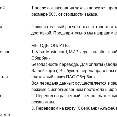
ь
ной
1.после согласования заказа вносится пре
размере 50% от стоимости заказа.
и
2.окончательный расчет после готовности з
доставкой. Предварительно мы направим ф
МЕТОДЫ ОПЛАТЫ.
я вас
1. Visa, Mastercard, МИР через онлайн эква
Сбербанк.
Безопасность перевода. Для оплаты (ввода
Вашей карты) Вы будете перенаправлены 
ются
платежный шлюз ПАО Сбербанк.
Вся передача данных осуществляется в з
режиме с использованием протокола шифр
ет
2. Перевод на расчетный счет по платежны
реквизитам.
3. Переводом на карту (Сбербанк / Альфаба
оскве