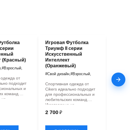
Футболка
Игровая Футболка
Компл
 серии
Триумф II серии
формы
енный
Искусственный
(Красн
 (Красный)
Интеллект
#Свой д
(Оранжевый)
н
,
#Взрослый
,
Спортив
#Свой дизайн
,
#Взрослый
,
Cikers 
 одежда от
для про
льно подходит
Спортивная одежда от
любител
сиональных и
Cikers идеально подходит
Изготов
их команд.
для профессиональных и
высокок
 из
любительских команд.
гипоалл
ственных
Изготовлена из
материа
енных
высококачественных
2 700
4 000
₽
антибак
 с
гипоаллергенных
пропитк
иальной
материалов с
обеспе
антибактериальной
терморе