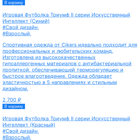
В корзину
Игровая Футболка Триумф II серии Искусственный
Интеллект (Синий)
#Свой дизайн
,
#Взрослый
,
Спортивная одежда от Cikers идеально подходит для
профессиональных и любительских команд.
Изготовлена из высококачественных
гипоаллергенных материалов с антибактериальной
пропиткой, обеспечивающей терморегуляцию и
быстрое влагоотведение. Одежда обладает
эластичностью в 5 направлениях и стильным
дизайном.
2 700
₽
В корзину
Игровая Футболка Триумф II серии Искусственный
Интеллект (Красный)
#Свой дизайн
,
#Взрослый
,