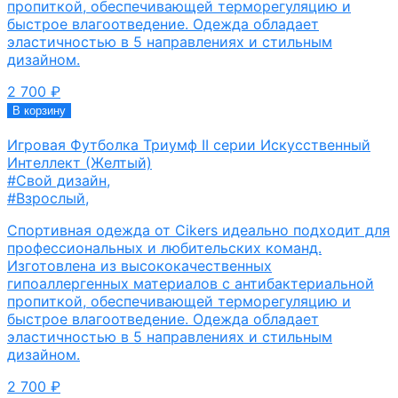
пропиткой, обеспечивающей терморегуляцию и
быстрое влагоотведение. Одежда обладает
эластичностью в 5 направлениях и стильным
дизайном.
2 700
₽
В корзину
Игровая Футболка Триумф II серии Искусственный
Интеллект (Желтый)
#Свой дизайн
,
#Взрослый
,
Спортивная одежда от Cikers идеально подходит для
профессиональных и любительских команд.
Изготовлена из высококачественных
гипоаллергенных материалов с антибактериальной
пропиткой, обеспечивающей терморегуляцию и
быстрое влагоотведение. Одежда обладает
эластичностью в 5 направлениях и стильным
дизайном.
2 700
₽