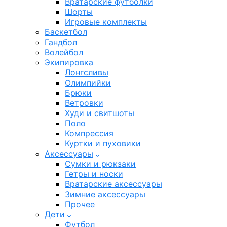
Вратарские футболки
Шорты
Игровые комплекты
Баскетбол
Гандбол
Волейбол
Экипировка
Лонгсливы
Олимпийки
Брюки
Ветровки
Худи и свитшоты
Поло
Компрессия
Куртки и пуховики
Аксессуары
Сумки и рюкзаки
Гетры и носки
Вратарские аксессуары
Зимние аксессуары
Прочее
Дети
Футбол