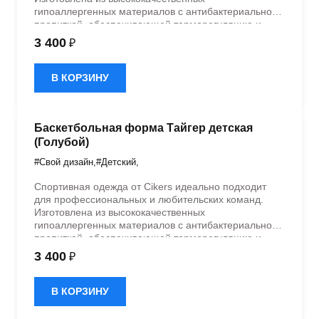
гипоаллергенных материалов с антибактериальной
пропиткой, обеспечивающей терморегуляцию и
быстрое влагоотведение. Одежда обладает
3 400
₽
эластичностью в 5 направлениях и стильным
дизайном.
В КОРЗИНУ
Баскетбольная форма Тайгер детская
(Голубой)
#Свой дизайн
,
#Детский
,
Спортивная одежда от Cikers идеально подходит
для профессиональных и любительских команд.
Изготовлена из высококачественных
гипоаллергенных материалов с антибактериальной
пропиткой, обеспечивающей терморегуляцию и
быстрое влагоотведение. Одежда обладает
3 400
₽
эластичностью в 5 направлениях и стильным
дизайном.
В КОРЗИНУ