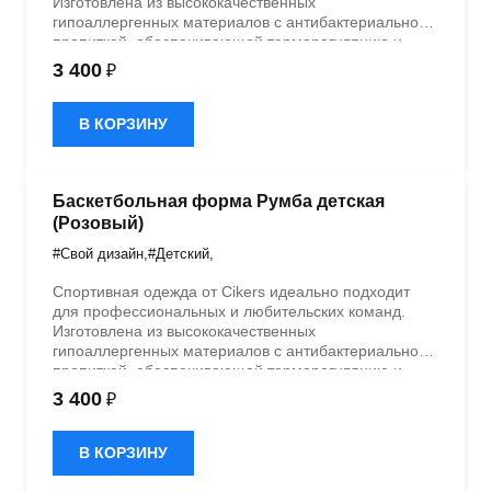
Изготовлена из высококачественных
гипоаллергенных материалов с антибактериальной
пропиткой, обеспечивающей терморегуляцию и
быстрое влагоотведение. Одежда обладает
3 400
₽
эластичностью в 5 направлениях и стильным
дизайном.
В КОРЗИНУ
Баскетбольная форма Румба детская
(Розовый)
#Свой дизайн
,
#Детский
,
Спортивная одежда от Cikers идеально подходит
для профессиональных и любительских команд.
Изготовлена из высококачественных
гипоаллергенных материалов с антибактериальной
пропиткой, обеспечивающей терморегуляцию и
быстрое влагоотведение. Одежда обладает
3 400
₽
эластичностью в 5 направлениях и стильным
дизайном.
В КОРЗИНУ