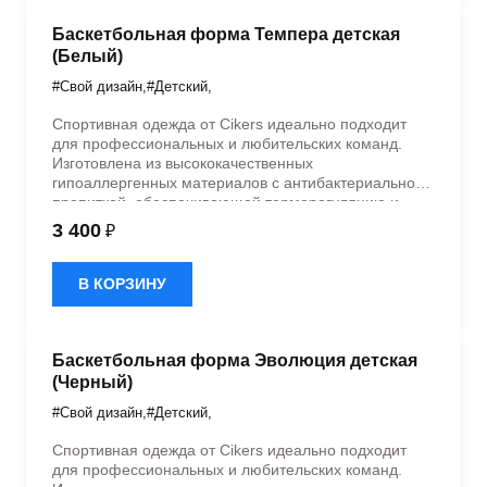
Баскетбольная форма Темпера детская
(Белый)
#Свой дизайн
,
#Детский
,
Спортивная одежда от Cikers идеально подходит
для профессиональных и любительских команд.
Изготовлена из высококачественных
гипоаллергенных материалов с антибактериальной
пропиткой, обеспечивающей терморегуляцию и
быстрое влагоотведение. Одежда обладает
3 400
₽
эластичностью в 5 направлениях и стильным
дизайном.
В КОРЗИНУ
Баскетбольная форма Эволюция детская
(Черный)
#Свой дизайн
,
#Детский
,
Спортивная одежда от Cikers идеально подходит
для профессиональных и любительских команд.