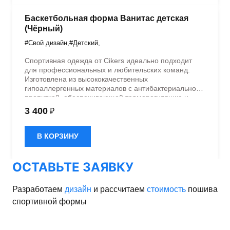
Баскетбольная форма Ванитас детская
(Чёрный)
#Свой дизайн
,
#Детский
,
Спортивная одежда от Cikers идеально подходит
для профессиональных и любительских команд.
Изготовлена из высококачественных
гипоаллергенных материалов с антибактериальной
пропиткой, обеспечивающей терморегуляцию и
быстрое влагоотведение. Одежда обладает
3 400
₽
эластичностью в 5 направлениях и стильным
дизайном.
В КОРЗИНУ
ОСТАВЬТЕ ЗАЯВКУ
Разработаем
дизайн
и рассчитаем
стоимость
пошива
спортивной формы