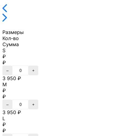
Размеры
Кол-во
Сумма
S
₽
₽
–
+
3 950 ₽
M
₽
₽
–
+
3 950 ₽
L
₽
₽