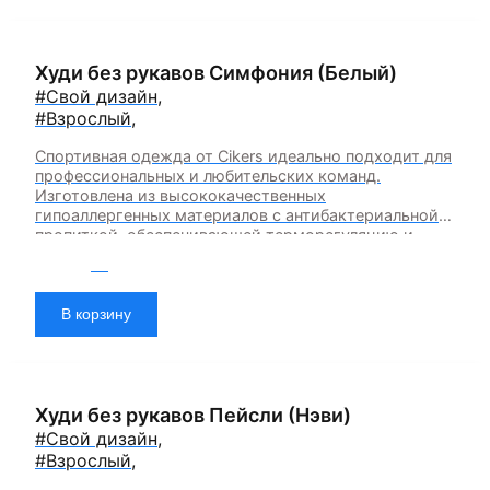
Худи без рукавов Симфония (Белый)
#Свой дизайн
,
#Взрослый
,
Спортивная одежда от Cikers идеально подходит для
профессиональных и любительских команд.
Изготовлена из высококачественных
гипоаллергенных материалов с антибактериальной
пропиткой, обеспечивающей терморегуляцию и
быстрое влагоотведение. Одежда обладает
2 900
₽
эластичностью в 5 направлениях и стильным
дизайном.Возможность смены дизайна продукта —
да (от 15 штук) Возможность смены цвета продукта
В корзину
— да (от 15 штук) Возможность смены цвета
элемента продукта — да (от 15 штук)
Худи без рукавов Пейсли (Нэви)
#Свой дизайн
,
#Взрослый
,