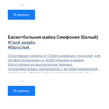
быстрое влагоотведение. Одежда обладает
2 200
₽
эластичностью в 5 направлениях и стильным
дизайном.
В корзину
Баскетбольная майка Симфония (Белый)
#Свой дизайн
,
#Взрослый
,
Спортивная одежда от Cikers идеально подходит для
профессиональных и любительских команд.
Изготовлена из высококачественных
гипоаллергенных материалов с антибактериальной
пропиткой, обеспечивающей терморегуляцию и
быстрое влагоотведение. Одежда обладает
2 200
₽
эластичностью в 5 направлениях и стильным
дизайном.
В корзину