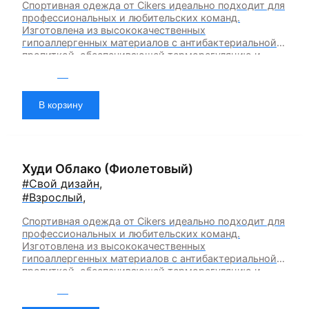
Спортивная одежда от Cikers идеально подходит для
профессиональных и любительских команд.
Изготовлена из высококачественных
гипоаллергенных материалов с антибактериальной
пропиткой, обеспечивающей терморегуляцию и
быстрое влагоотведение. Одежда обладает
2 900
₽
эластичностью в 5 направлениях и стильным
дизайном.Возможность смены дизайна продукта —
да (от 15 штук) Возможность смены цвета продукта
В корзину
— да (от 15 штук) Возможность смены цвета
элемента продукта — да (от 15 штук)
Худи Облако (Фиолетовый)
#Свой дизайн
,
#Взрослый
,
Спортивная одежда от Cikers идеально подходит для
профессиональных и любительских команд.
Изготовлена из высококачественных
гипоаллергенных материалов с антибактериальной
пропиткой, обеспечивающей терморегуляцию и
быстрое влагоотведение. Одежда обладает
6 700
₽
эластичностью в 5 направлениях и стильным
дизайном.