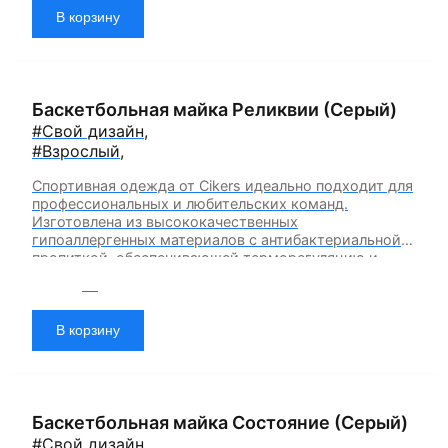
В корзину
Баскетбольная майка Реликвии (Серый)
#Свой дизайн
,
#Взрослый
,
Спортивная одежда от Cikers идеально подходит для
профессиональных и любительских команд.
Изготовлена из высококачественных
гипоаллергенных материалов с антибактериальной
пропиткой, обеспечивающей терморегуляцию и
быстрое влагоотведение. Одежда обладает
2 200
₽
эластичностью в 5 направлениях и стильным
дизайном.
В корзину
Баскетбольная майка Состояние (Серый)
#Свой дизайн
,