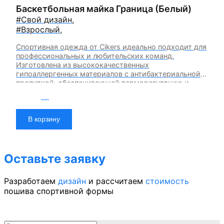
Баскетбольная майка Граница (Белый)
#Свой дизайн
,
#Взрослый
,
Спортивная одежда от Cikers идеально подходит для
профессиональных и любительских команд.
Изготовлена из высококачественных
гипоаллергенных материалов с антибактериальной
пропиткой, обеспечивающей терморегуляцию и
быстрое влагоотведение. Одежда обладает
2 200
₽
эластичностью в 5 направлениях и стильным
дизайном.
В корзину
Оставьте заявку
Разработаем
дизайн
и рассчитаем
стоимость
пошива спортивной формы