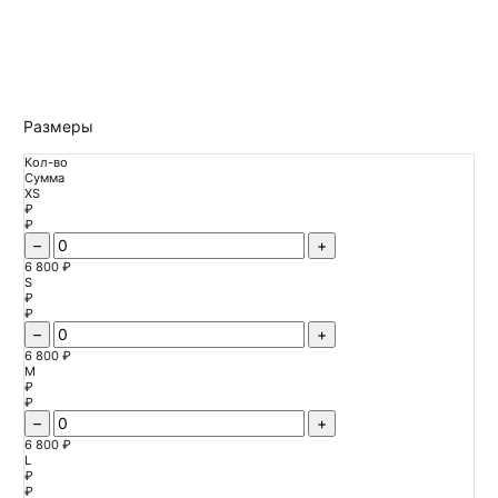
Размеры
Кол-во
Сумма
XS
₽
₽
–
+
6 800 ₽
S
₽
₽
–
+
6 800 ₽
M
₽
₽
–
+
6 800 ₽
L
₽
₽