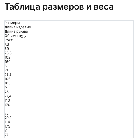
Таблица размеров и веса
Размеры
Длина изделия
Длина рукава
Объем груди
Рост
XS
69
73,8
102
160
S
71
75,6
106
165
M
73
77,4
110
170
L
75
79,2
114
175
XL
77