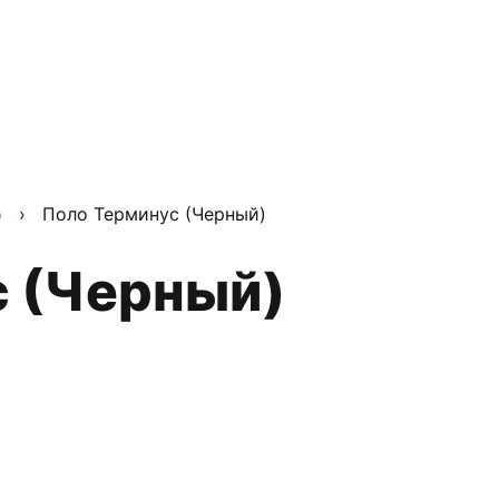
о
›
Поло Терминус (Черный)
с (Черный)