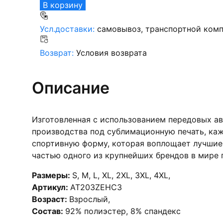
В корзину
Усл.доставки:
самовывоз, транспортной комп
Возврат:
Условия возврата
Описание
Изготовленная с использованием передовых а
производства под сублимационную печать, каж
спортивную форму, которая воплощает лучшие 
частью одного из крупнейших брендов в мире п
Размеры:
S
,
M
,
L
,
XL
,
2XL
,
3XL
,
4XL
,
Артикул:
AT203ZEHC3
Возраст:
Взрослый
,
Состав:
92% полиэстер, 8% спандекс