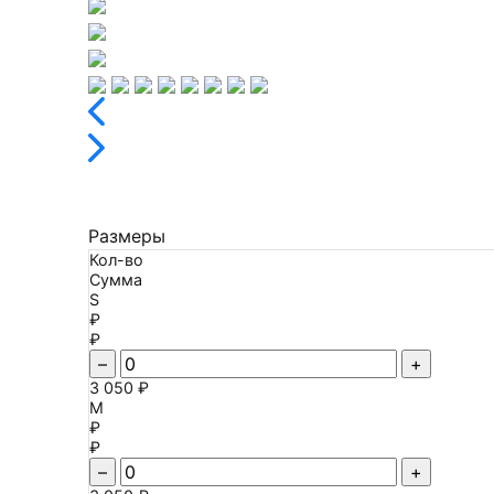
Размеры
Кол-во
Сумма
S
₽
₽
–
+
3 050 ₽
M
₽
₽
–
+