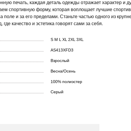
нную печать, каждая деталь одежды отражает характер и д
даем спортивную форму, которая воплощает лучшие спорти
а поле и за его пределами. Станьте частью одного из круп
 где качество и эстетика говорят сами за себя.
S
M
L
XL
2XL
3XL
AS413XFD3
Взрослый
Весна/Осень
100% полиэстер
Серый