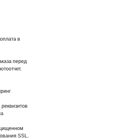
доплата в
аказа перед
отоотчет.
йринг
 реквизитов
на
ащищенном
ования SSL.