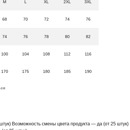
M
L
XL
2XL
3XL
68
70
72
74
76
74
76
78
80
82
100
104
108
112
116
170
175
180
185
190
ься
штук) Возможность смены цвета продукта — да (от 25 штук)