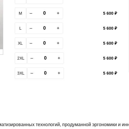
–
+
M
5 600 ₽
–
+
L
5 600 ₽
–
+
XL
5 600 ₽
–
+
2XL
5 600 ₽
–
+
3XL
5 600 ₽
матизированных технологий, продуманной эргономики и и