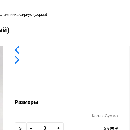
Олимпийка Сириус (Серый)
ый)
Размеры
Кол-во
Сумма
–
+
S
5 600 ₽