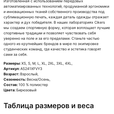
Изготовленная с использованием передовых
автоматизированных технологий, продуманной эргономики
и инновационных тканей собственного производства под
сублимационную печать, каждая деталь одежды отражает
характер и дух победителя. В наших лабораториях Cikers
мы создаем спортивную форму, которая воплощает лучшие
спортивные традиции и позволяет чувствовать себя
уверенно на поле и за его пределами. Станьте частью
одного из крупнейших брендов в мире по экипировке
студенческих команд, где качество и эстетика говорят
сами за себя.
Размеры:
XS
,
S
,
M
,
L
,
XL
,
2XL
,
3XL
,
4XL
,
Артикул:
AS241XFVY3
Возраст:
Взрослый
,
Сезонность:
Весна/Осень
,
Состав:
100 % полиэстер
Цвета:
Бирюзовый
Таблица размеров и веса