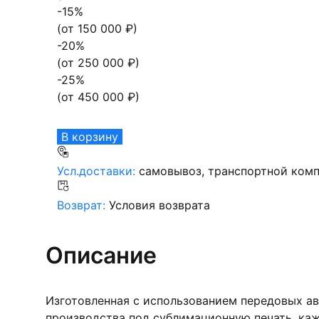
-
15
%
(от
150 000
₽)
-
20
%
(от
250 000
₽)
-
25
%
(от
450 000
₽)
В корзину
Усл.доставки:
самовывоз, транспортной комп
Возврат:
Условия возврата
Описание
Изготовленная с использованием передовых а
производства под сублимационную печать, каж