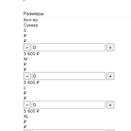
Размеры
Кол-во
Сумма
S
₽
₽
–
+
5 600 ₽
M
₽
₽
–
+
5 600 ₽
L
₽
₽
–
+
5 600 ₽
XL
₽
₽