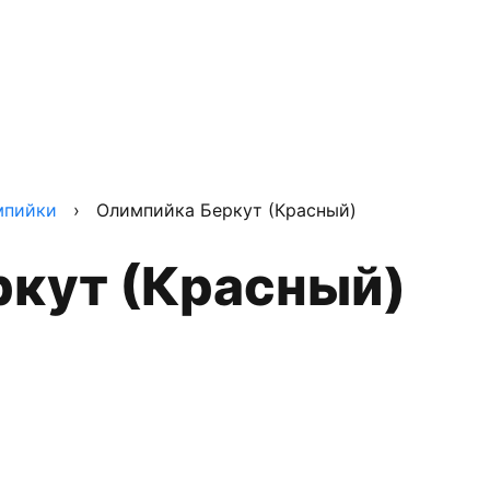
мпийки
›
Олимпийка Беркут (Красный)
ркут (Красный)