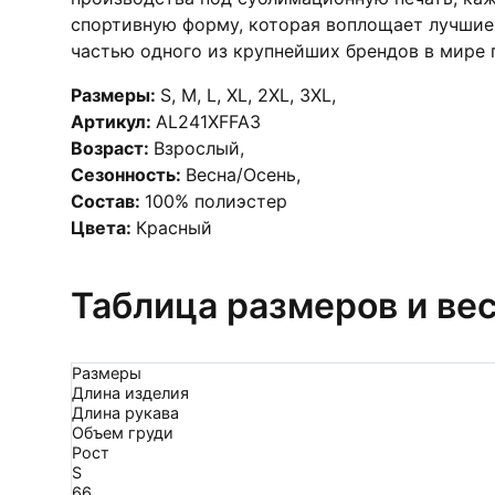
спортивную форму, которая воплощает лучшие 
частью одного из крупнейших брендов в мире п
Размеры:
S
,
M
,
L
,
XL
,
2XL
,
3XL
,
Артикул:
AL241XFFA3
Возраст:
Взрослый
,
Сезонность:
Весна/Осень
,
Состав:
100% полиэстер
Цвета:
Красный
Таблица размеров и ве
Размеры
Длина изделия
Длина рукава
Объем груди
Рост
S
66