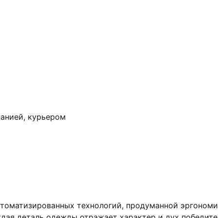
анией, курьером
втоматизированных технологий, продуманной эргономи
дая деталь одежды отражает характер и дух победител