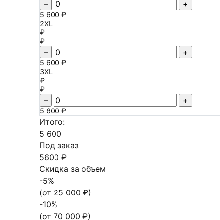
–
+
5 600 ₽
2XL
₽
₽
–
+
5 600 ₽
3XL
₽
₽
–
+
5 600 ₽
Итого:
5 600
Под заказ
5600 ₽
Скидка за объем
-
5
%
(от
25 000
₽)
-
10
%
(от
70 000
₽)