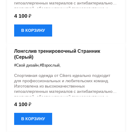
гипоаллергенных материалов с антибактериальной
пропиткой, обеспечивающей терморегуляцию и
быстрое влагоотведение. Одежда обладает
4 100
₽
эластичностью в 5 направлениях и стильным
дизайном.
В КОРЗИНУ
Лонгслив тренировочный Странник
(Серый)
#Свой дизайн
,
#Взрослый
,
Спортивная одежда от Cikers идеально подходит
для профессиональных и любительских команд.
Изготовлена из высококачественных
гипоаллергенных материалов с антибактериальной
пропиткой, обеспечивающей терморегуляцию и
быстрое влагоотведение. Одежда обладает
4 100
₽
эластичностью в 5 направлениях и стильным
дизайном.
В КОРЗИНУ