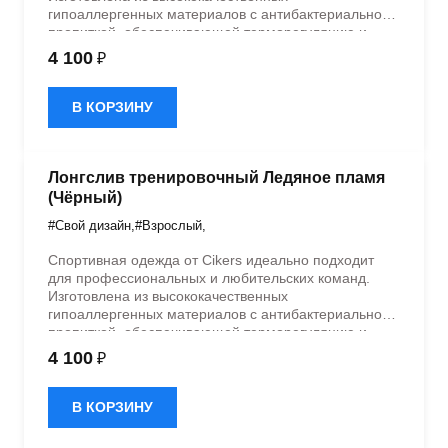
гипоаллергенных материалов с антибактериальной
пропиткой, обеспечивающей терморегуляцию и
быстрое влагоотведение. Одежда обладает
4 100
₽
эластичностью в 5 направлениях и стильным
дизайном.
В КОРЗИНУ
Лонгслив тренировочный Ледяное пламя
(Чёрный)
#Свой дизайн
,
#Взрослый
,
Спортивная одежда от Cikers идеально подходит
для профессиональных и любительских команд.
Изготовлена из высококачественных
гипоаллергенных материалов с антибактериальной
пропиткой, обеспечивающей терморегуляцию и
быстрое влагоотведение. Одежда обладает
4 100
₽
эластичностью в 5 направлениях и стильным
дизайном.
В КОРЗИНУ