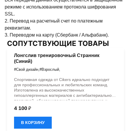
режиме с использованием протокола шифрования
SSL.
2. Перевод на расчетный счет по платежным
реквизитам.
3. Переводом на карту (Сбербанк / Альфабанк).
СОПУТСТВУЮЩИЕ ТОВАРЫ
Лонгслив тренировочный Странник
(Синий)
#Свой дизайн
,
#Взрослый
,
Спортивная одежда от Cikers идеально подходит
для профессиональных и любительских команд.
Изготовлена из высококачественных
гипоаллергенных материалов с антибактериальной
пропиткой, обеспечивающей терморегуляцию и
быстрое влагоотведение. Одежда обладает
4 100
₽
эластичностью в 5 направлениях и стильным
дизайном.
В КОРЗИНУ