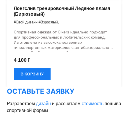
Лонгслив тренировочный Ледяное пламя
(Бирюзовый)
#Свой дизайн
,
#Взрослый
,
Спортивная одежда от Cikers идеально подходит
для профессиональных и любительских команд.
Изготовлена из высококачественных
гипоаллергенных материалов с антибактериальной
пропиткой, обеспечивающей терморегуляцию и
быстрое влагоотведение. Одежда обладает
4 100
₽
эластичностью в 5 направлениях и стильным
дизайном.
В КОРЗИНУ
ОСТАВЬТЕ ЗАЯВКУ
Разработаем
дизайн
и рассчитаем
стоимость
пошива
спортивной формы