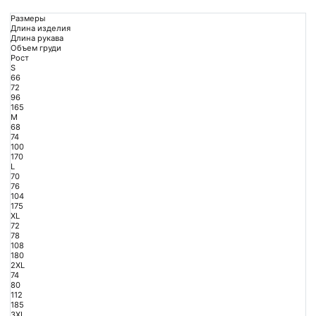
Размеры
Длина изделия
Длина рукава
Объем груди
Рост
S
66
72
96
165
M
68
74
100
170
L
70
76
104
175
XL
72
78
108
180
2XL
74
80
112
185
3XL