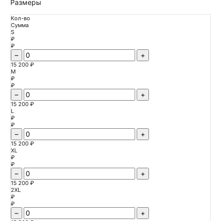
Размеры
Кол-во
Сумма
S
₽
₽
–
+
15 200 ₽
M
₽
₽
–
+
15 200 ₽
L
₽
₽
–
+
15 200 ₽
XL
₽
₽
–
+
15 200 ₽
2XL
₽
₽
–
+