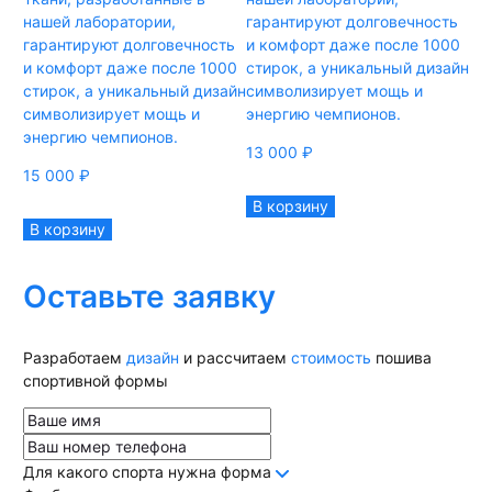
нашей лаборатории,
гарантируют долговечность
га
гарантируют долговечность
и комфорт даже после 1000
и 
и комфорт даже после 1000
стирок, а уникальный дизайн
ст
стирок, а уникальный дизайн
символизирует мощь и
си
символизирует мощь и
энергию чемпионов.
эн
энергию чемпионов.
13 000
₽
13
15 000
₽
В корзину
В
В корзину
Оставьте заявку
Разработаем
дизайн
и рассчитаем
стоимость
пошива
спортивной формы
Для какого спорта нужна форма