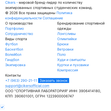
Cikers -
мировой бренд-лидер по количеству
экипированных спортивных студенческих команд.
© 2026 Все права защищены
Политика
конфиденциальности
Соглашение
О производстве
Брендирование спортивной
Портфолио
одежды
Сотрудничество
Лонгсливы
Виды спорта
Олимпийки
Футбол
Брюки
Баскетбол
Ветровки
Волейбол
Поло
Гандбол
Худи и свитшоты
Экипировка
Куртки и пуховики
Компрессия
Контакты
+7 (963) 290-21-11
Заказать звонок
support@cikersofficial.com
ООО "СПОРТИВНАЯ ЛАБОРАТОРИЯ"
ИНН: 3906414180,
КПП: 390601001,
ОГРН: 1223900006747