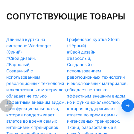
СОПУТСТВУЮЩИЕ ТОВАРЫ
Длинная куртка на
Графеновая куртка Storm
Гр
синтепоне Windranger
(Чёрный)
(Б
(Синий)
#Свой дизайн
,
#С
#Свой дизайн
,
#Взрослый
,
#В
#Взрослый
,
Созданный с
Со
Созданный с
использованием
ис
использованием
революционных технологий
ре
революционных технологий
и эксклюзивных материалов,
и 
и эксклюзивных материалов,
обладает не только
об
обладает не только
эффектным внешним видом,
эф
эффектным внешним видом,
но и функциональностью,
но
но и функциональностью,
которая поддерживает
ко
которая поддерживает
атлетов во время самых
ат
атлетов во время самых
интенсивных тренировок.
ин
интенсивных тренировок.
Ткани, разработанные в
Тк
Ткани, разработанные в
нашей лаборатории,
на