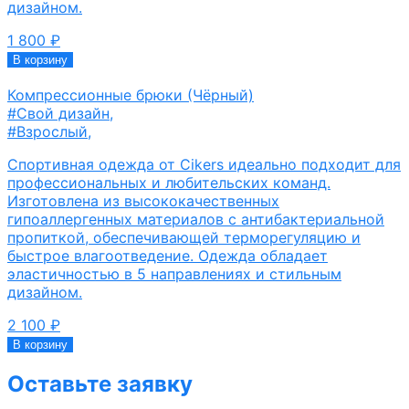
дизайном.
1 800
₽
В корзину
Компрессионные брюки (Чёрный)
#Свой дизайн
,
#Взрослый
,
Спортивная одежда от Cikers идеально подходит для
профессиональных и любительских команд.
Изготовлена из высококачественных
гипоаллергенных материалов с антибактериальной
пропиткой, обеспечивающей терморегуляцию и
быстрое влагоотведение. Одежда обладает
эластичностью в 5 направлениях и стильным
дизайном.
2 100
₽
В корзину
Оставьте заявку