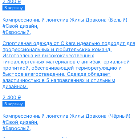
2 400
₽
В корзину
Компрессионный лонгслив Жилы Дракона (Белый)
#Свой дизайн
,
#Взрослый
,
Спортивная одежда от Cikers идеально подходит для
профессиональных и любительских команд.
Изготовлена из высококачественных
гипоаллергенных материалов с антибактериальной
пропиткой, обеспечивающей терморегуляцию и
быстрое влагоотведение. Одежда обладает
эластичностью в 5 направлениях и стильным
дизайном.
2 400
₽
В корзину
Компрессионный лонгслив Жилы Дракона (Чёрный)
#Свой дизайн
,
#Взрослый
,