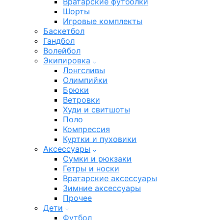
Вратарские футболки
Шорты
Игровые комплекты
Баскетбол
Гандбол
Волейбол
Экипировка
Лонгсливы
Олимпийки
Брюки
Ветровки
Худи и свитшоты
Поло
Компрессия
Куртки и пуховики
Аксессуары
Сумки и рюкзаки
Гетры и носки
Вратарские аксессуары
Зимние аксессуары
Прочее
Дети
Футбол