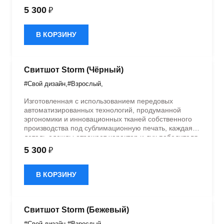
В наших лабораториях Cikers мы создаем
5 300
₽
спортивную форму, которая воплощает лучшие
спортивные традиции и позволяет чувствовать себя
уверенно на поле и за его пределами. Станьте
В КОРЗИНУ
частью одного из крупнейших брендов в мире по
экипировке студенческих команд, где качество и
эстетика говорят сами за себя.
Свитшот Storm (Чёрный)
#Свой дизайн
,
#Взрослый
,
Изготовленная с использованием передовых
автоматизированных технологий, продуманной
эргономики и инновационных тканей собственного
производства под сублимационную печать, каждая
деталь одежды отражает характер и дух победителя.
В наших лабораториях Cikers мы создаем
5 300
₽
спортивную форму, которая воплощает лучшие
спортивные традиции и позволяет чувствовать себя
уверенно на поле и за его пределами. Станьте
В КОРЗИНУ
частью одного из крупнейших брендов в мире по
экипировке студенческих команд, где качество и
эстетика говорят сами за себя.
Свитшот Storm (Бежевый)
#Свой дизайн
,
#Взрослый
,