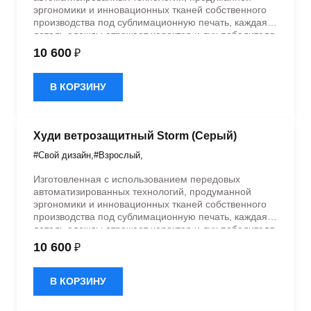
эргономики и инновационных тканей собственного
производства под сублимационную печать, каждая
деталь одежды отражает характер и дух победителя.
В наших лабораториях Cikers мы создаем
10 600
₽
спортивную форму, которая воплощает лучшие
спортивные традиции и позволяет чувствовать себя
уверенно на поле и за его пределами. Станьте
В КОРЗИНУ
частью одного из крупнейших брендов в мире по
экипировке студенческих команд, где качество и
эстетика говорят сами за себя.
Худи ветрозащитный Storm (Серый)
#Свой дизайн
,
#Взрослый
,
Изготовленная с использованием передовых
автоматизированных технологий, продуманной
эргономики и инновационных тканей собственного
производства под сублимационную печать, каждая
деталь одежды отражает характер и дух победителя.
В наших лабораториях Cikers мы создаем
10 600
₽
спортивную форму, которая воплощает лучшие
спортивные традиции и позволяет чувствовать себя
уверенно на поле и за его пределами. Станьте
В КОРЗИНУ
частью одного из крупнейших брендов в мире по
экипировке студенческих команд, где качество и