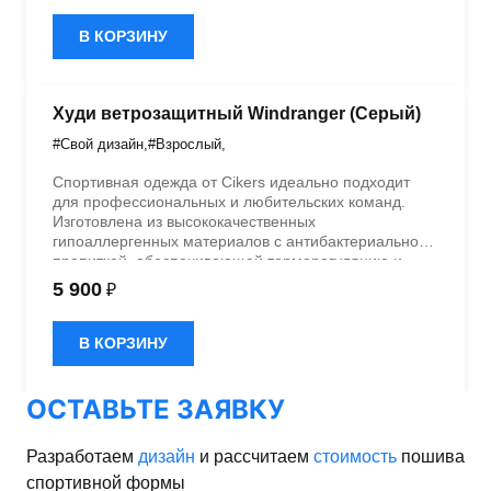
дизайном.
В КОРЗИНУ
Худи ветрозащитный Windranger (Серый)
#Свой дизайн
,
#Взрослый
,
Спортивная одежда от Cikers идеально подходит
для профессиональных и любительских команд.
Изготовлена из высококачественных
гипоаллергенных материалов с антибактериальной
пропиткой, обеспечивающей терморегуляцию и
быстрое влагоотведение. Одежда обладает
5 900
₽
эластичностью в 5 направлениях и стильным
дизайном.
В КОРЗИНУ
ОСТАВЬТЕ ЗАЯВКУ
Разработаем
дизайн
и рассчитаем
стоимость
пошива
спортивной формы