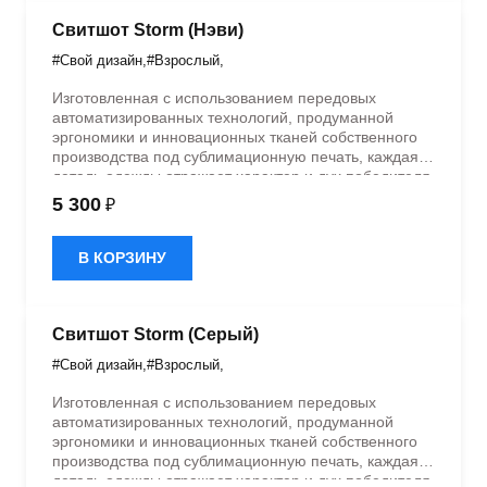
эстетика говорят сами за себя.
Свитшот Storm (Нэви)
#Свой дизайн
,
#Взрослый
,
Изготовленная с использованием передовых
автоматизированных технологий, продуманной
эргономики и инновационных тканей собственного
производства под сублимационную печать, каждая
деталь одежды отражает характер и дух победителя.
В наших лабораториях Cikers мы создаем
5 300
₽
спортивную форму, которая воплощает лучшие
спортивные традиции и позволяет чувствовать себя
уверенно на поле и за его пределами. Станьте
В КОРЗИНУ
частью одного из крупнейших брендов в мире по
экипировке студенческих команд, где качество и
эстетика говорят сами за себя.
Свитшот Storm (Серый)
#Свой дизайн
,
#Взрослый
,
Изготовленная с использованием передовых
автоматизированных технологий, продуманной
эргономики и инновационных тканей собственного
производства под сублимационную печать, каждая
деталь одежды отражает характер и дух победителя.