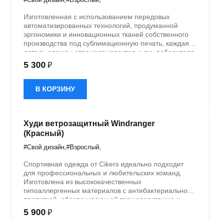
Изготовленная с использованием передовых
автоматизированных технологий, продуманной
эргономики и инновационных тканей собственного
производства под сублимационную печать, каждая
деталь одежды отражает характер и дух победителя.
В наших лабораториях Cikers мы создаем
5 300
₽
спортивную форму, которая воплощает лучшие
спортивные традиции и позволяет чувствовать себя
уверенно на поле и за его пределами. Станьте
В КОРЗИНУ
частью одного из крупнейших брендов в мире по
экипировке студенческих команд, где качество и
эстетика говорят сами за себя.
Худи ветрозащитный Windranger
(Красный)
#Свой дизайн
,
#Взрослый
,
Спортивная одежда от Cikers идеально подходит
для профессиональных и любительских команд.
Изготовлена из высококачественных
гипоаллергенных материалов с антибактериальной
пропиткой, обеспечивающей терморегуляцию и
быстрое влагоотведение. Одежда обладает
5 900
₽
эластичностью в 5 направлениях и стильным