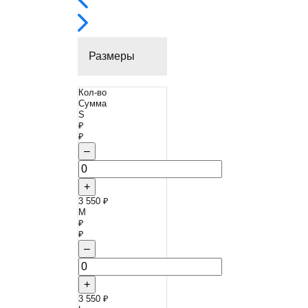
Размеры
Кол-во
Сумма
S
₽
₽
–
+
3 550 ₽
M
₽
₽
–
+
3 550 ₽