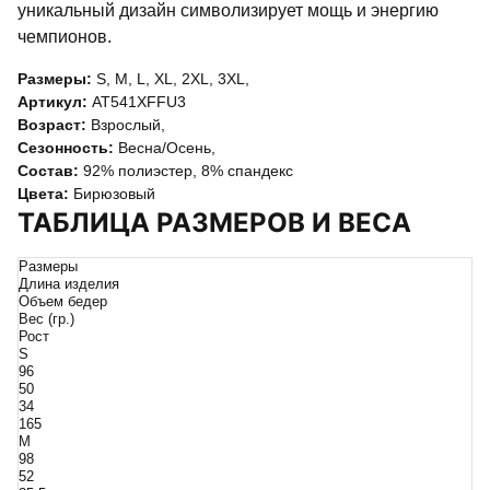
уникальный дизайн символизирует мощь и энергию
чемпионов.
Размеры:
S
,
M
,
L
,
XL
,
2XL
,
3XL
,
Артикул:
AT541XFFU3
Возраст:
Взрослый
,
Сезонность:
Весна/Осень
,
Состав:
92% полиэстер, 8% спандекс
Цвета:
Бирюзовый
ТАБЛИЦА РАЗМЕРОВ И ВЕСА
Размеры
Длина изделия
Объем бедер
Вес (гр.)
Рост
S
96
50
34
165
M
98
52