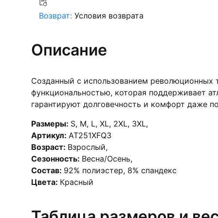
Возврат:
Условия возврата
Описание
Созданный с использованием революционных т
функциональностью, которая поддерживает атл
гарантируют долговечность и комфорт даже по
Размеры:
S
,
M
,
L
,
XL
,
2XL
,
3XL
,
Артикул:
AT251XFQ3
Возраст:
Взрослый
,
Сезонность:
Весна/Осень
,
Состав:
92% полиэстер, 8% спандекс
Цвета:
Красный
Таблица размеров и ве