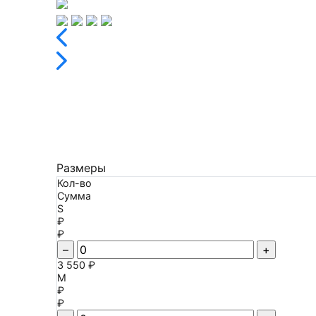
Размеры
Кол-во
Сумма
S
₽
₽
–
+
3 550 ₽
M
₽
₽