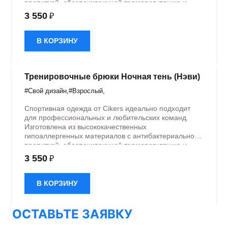
пропиткой, обеспечивающей терморегуляцию и
быстрое влагоотведение. Одежда обладает
3 550
₽
эластичностью в 5 направлениях и стильным
дизайном.
В КОРЗИНУ
Тренировочные брюки Ночная тень (Нэви)
#Свой дизайн
,
#Взрослый
,
Спортивная одежда от Cikers идеально подходит
для профессиональных и любительских команд.
Изготовлена из высококачественных
гипоаллергенных материалов с антибактериальной
пропиткой, обеспечивающей терморегуляцию и
быстрое влагоотведение. Одежда обладает
3 550
₽
эластичностью в 5 направлениях и стильным
дизайном.
В КОРЗИНУ
ОСТАВЬТЕ ЗАЯВКУ