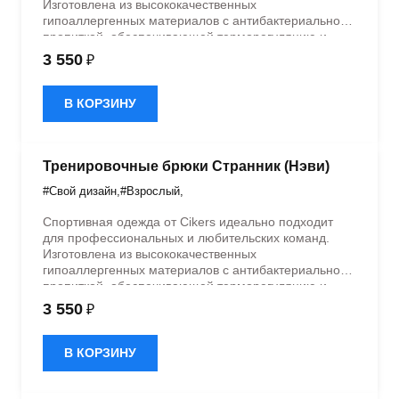
Изготовлена из высококачественных
гипоаллергенных материалов с антибактериальной
пропиткой, обеспечивающей терморегуляцию и
быстрое влагоотведение. Одежда обладает
3 550
₽
эластичностью в 5 направлениях и стильным
дизайном.
В КОРЗИНУ
Тренировочные брюки Странник (Нэви)
#Свой дизайн
,
#Взрослый
,
Спортивная одежда от Cikers идеально подходит
для профессиональных и любительских команд.
Изготовлена из высококачественных
гипоаллергенных материалов с антибактериальной
пропиткой, обеспечивающей терморегуляцию и
быстрое влагоотведение. Одежда обладает
3 550
₽
эластичностью в 5 направлениях и стильным
дизайном.
В КОРЗИНУ