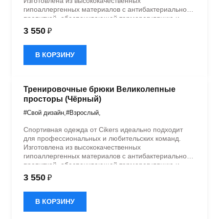
Изготовлена из высококачественных
гипоаллергенных материалов с антибактериальной
пропиткой, обеспечивающей терморегуляцию и
быстрое влагоотведение. Одежда обладает
3 550
₽
эластичностью в 5 направлениях и стильным
дизайном.
В КОРЗИНУ
Тренировочные брюки Великолепные
просторы (Чёрный)
#Свой дизайн
,
#Взрослый
,
Спортивная одежда от Cikers идеально подходит
для профессиональных и любительских команд.
Изготовлена из высококачественных
гипоаллергенных материалов с антибактериальной
пропиткой, обеспечивающей терморегуляцию и
быстрое влагоотведение. Одежда обладает
3 550
₽
эластичностью в 5 направлениях и стильным
дизайном.
В КОРЗИНУ