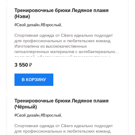
Тренировочные брюки Ледяное пламя
(Нэви)
#Свой дизайн
,
#Взрослый
,
Спортивная одежда от Cikers идеально подходит
для профессиональных и любительских команд.
Изготовлена из высококачественных
гипоаллергенных материалов с антибактериальной
пропиткой, обеспечивающей терморегуляцию и
быстрое влагоотведение. Одежда обладает
3 550
₽
эластичностью в 5 направлениях и стильным
дизайном.
В КОРЗИНУ
Тренировочные брюки Ледяное пламя
(Чёрный)
#Свой дизайн
,
#Взрослый
,
Спортивная одежда от Cikers идеально подходит
для профессиональных и любительских команд.