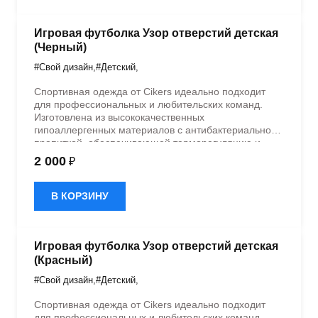
Игровая футболка Узор отверстий детская
(Черный)
#Свой дизайн
,
#Детский
,
Спортивная одежда от Cikers идеально подходит
для профессиональных и любительских команд.
Изготовлена из высококачественных
гипоаллергенных материалов с антибактериальной
пропиткой, обеспечивающей терморегуляцию и
быстрое влагоотведение. Одежда обладает
2 000
₽
эластичностью в 5 направлениях и стильным
дизайном.
В КОРЗИНУ
Игровая футболка Узор отверстий детская
(Красный)
#Свой дизайн
,
#Детский
,
Спортивная одежда от Cikers идеально подходит
для профессиональных и любительских команд.