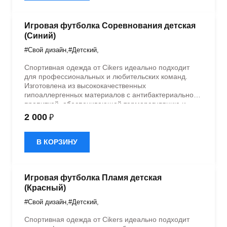
Игровая футболка Соревнования детская
(Синий)
#Свой дизайн
,
#Детский
,
Спортивная одежда от Cikers идеально подходит
для профессиональных и любительских команд.
Изготовлена из высококачественных
гипоаллергенных материалов с антибактериальной
пропиткой, обеспечивающей терморегуляцию и
быстрое влагоотведение. Одежда обладает
2 000
₽
эластичностью в 5 направлениях и стильным
дизайном.
В КОРЗИНУ
Игровая футболка Пламя детская
(Красный)
#Свой дизайн
,
#Детский
,
Спортивная одежда от Cikers идеально подходит