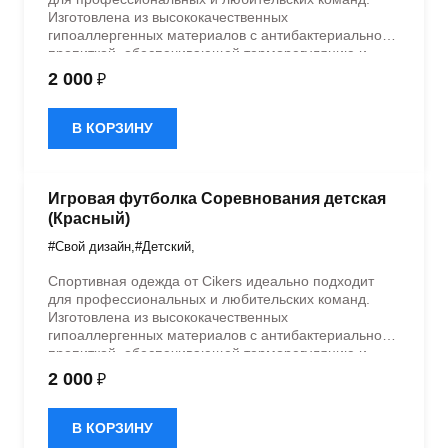
Изготовлена из высококачественных
гипоаллергенных материалов с антибактериальной
пропиткой, обеспечивающей терморегуляцию и
быстрое влагоотведение. Одежда обладает
2 000
₽
эластичностью в 5 направлениях и стильным
дизайном.
В КОРЗИНУ
Игровая футболка Соревнования детская
(Красный)
#Свой дизайн
,
#Детский
,
Спортивная одежда от Cikers идеально подходит
для профессиональных и любительских команд.
Изготовлена из высококачественных
гипоаллергенных материалов с антибактериальной
пропиткой, обеспечивающей терморегуляцию и
быстрое влагоотведение. Одежда обладает
2 000
₽
эластичностью в 5 направлениях и стильным
дизайном.
В КОРЗИНУ