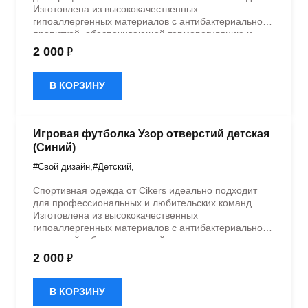
Изготовлена из высококачественных
гипоаллергенных материалов с антибактериальной
пропиткой, обеспечивающей терморегуляцию и
быстрое влагоотведение. Одежда обладает
2 000
₽
эластичностью в 5 направлениях и стильным
дизайном.
В КОРЗИНУ
Игровая футболка Узор отверстий детская
(Синий)
#Свой дизайн
,
#Детский
,
Спортивная одежда от Cikers идеально подходит
для профессиональных и любительских команд.
Изготовлена из высококачественных
гипоаллергенных материалов с антибактериальной
пропиткой, обеспечивающей терморегуляцию и
быстрое влагоотведение. Одежда обладает
2 000
₽
эластичностью в 5 направлениях и стильным
дизайном.
В КОРЗИНУ