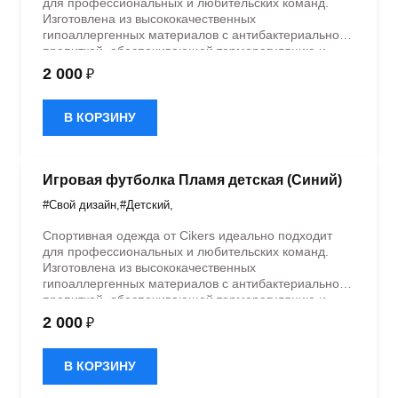
для профессиональных и любительских команд.
Изготовлена из высококачественных
гипоаллергенных материалов с антибактериальной
пропиткой, обеспечивающей терморегуляцию и
быстрое влагоотведение. Одежда обладает
2 000
₽
эластичностью в 5 направлениях и стильным
дизайном.
В КОРЗИНУ
Игровая футболка Пламя детская (Синий)
#Свой дизайн
,
#Детский
,
Спортивная одежда от Cikers идеально подходит
для профессиональных и любительских команд.
Изготовлена из высококачественных
гипоаллергенных материалов с антибактериальной
пропиткой, обеспечивающей терморегуляцию и
быстрое влагоотведение. Одежда обладает
2 000
₽
эластичностью в 5 направлениях и стильным
дизайном.
В КОРЗИНУ