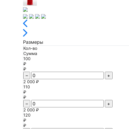
Размеры
Кол-во
Сумма
100
₽
₽
–
+
2 000 ₽
110
₽
₽
–
+
2 000 ₽
120
₽
₽