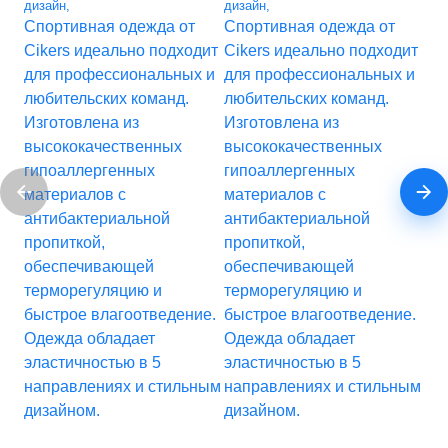
дизайн
,
дизайн
,
диз
Спортивная одежда от
Спортивная одежда от
Сп
Cikers идеально подходит
Cikers идеально подходит
Ci
для профессиональных и
для профессиональных и
дл
любительских команд.
любительских команд.
лю
Изготовлена из
Изготовлена из
Из
высококачественных
высококачественных
вы
гипоаллергенных
гипоаллергенных
ги
материалов с
материалов с
ма
антибактериальной
антибактериальной
ан
пропиткой,
пропиткой,
пр
обеспечивающей
обеспечивающей
об
терморегуляцию и
терморегуляцию и
те
быстрое влагоотведение.
быстрое влагоотведение.
бы
Одежда обладает
Одежда обладает
Од
эластичностью в 5
эластичностью в 5
эл
направлениях и стильным
направлениях и стильным
на
дизайном.
дизайном.
ди