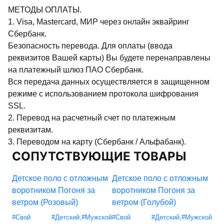
МЕТОДЫ ОПЛАТЫ.
1. Visa, Mastercard, МИР через онлайн эквайринг
Сбербанк.
Безопасность перевода. Для оплаты (ввода
реквизитов Вашей карты) Вы будете перенаправлены
на платежный шлюз ПАО Сбербанк.
Вся передача данных осуществляется в защищенном
режиме с использованием протокола шифрования
SSL.
2. Перевод на расчетный счет по платежным
реквизитам.
3. Переводом на карту (Сбербанк / Альфабанк).
СОПУТСТВУЮЩИЕ ТОВАРЫ
Детское поло с отложным
Детское поло с отложным
Де
воротником Погоня за
воротником Погоня за
во
ветром (Розовый)
ветром (Голубой)
ве
#Свой
#Детский
,
#Мужской
#Свой
#Детский
,
#Мужской
#Св