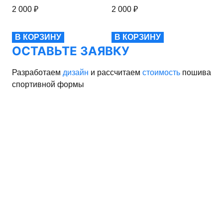
2 000
₽
2 000
₽
2 0
В КОРЗИНУ
В КОРЗИНУ
В
ОСТАВЬТЕ ЗАЯВКУ
Разработаем
дизайн
и рассчитаем
стоимость
пошива
спортивной формы
рма