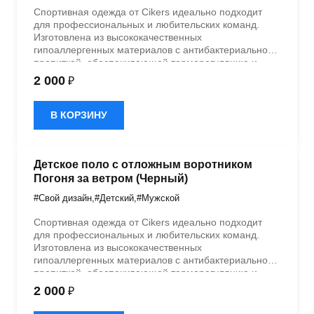
Спортивная одежда от Cikers идеально подходит
для профессиональных и любительских команд.
Изготовлена из высококачественных
гипоаллергенных материалов с антибактериальной
пропиткой, обеспечивающей терморегуляцию и
быстрое влагоотведение. Одежда обладает
2 000
₽
эластичностью в 5 направлениях и стильным
дизайном.
В КОРЗИНУ
Детское поло с отложным воротником
Погоня за ветром (Черный)
#Свой дизайн
,
#Детский
,
#Мужской
Спортивная одежда от Cikers идеально подходит
для профессиональных и любительских команд.
Изготовлена из высококачественных
гипоаллергенных материалов с антибактериальной
пропиткой, обеспечивающей терморегуляцию и
быстрое влагоотведение. Одежда обладает
2 000
₽
эластичностью в 5 направлениях и стильным
дизайном.