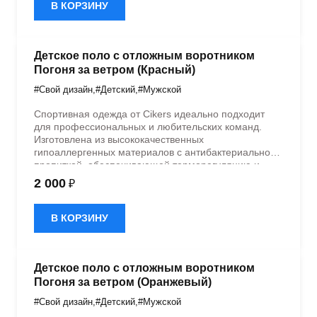
В КОРЗИНУ
Детское поло с отложным воротником
Погоня за ветром (Красный)
#Свой дизайн
,
#Детский
,
#Мужской
Спортивная одежда от Cikers идеально подходит
для профессиональных и любительских команд.
Изготовлена из высококачественных
гипоаллергенных материалов с антибактериальной
пропиткой, обеспечивающей терморегуляцию и
быстрое влагоотведение. Одежда обладает
2 000
₽
эластичностью в 5 направлениях и стильным
дизайном.
В КОРЗИНУ
Детское поло с отложным воротником
Погоня за ветром (Оранжевый)
#Свой дизайн
,
#Детский
,
#Мужской