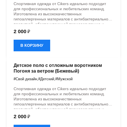
Спортивная одежда от Cikers идеально подходит
для профессиональных и любительских команд.
Изготовлена из высококачественных
гипоаллергенных материалов с антибактериальной
пропиткой, обеспечивающей терморегуляцию и
быстрое влагоотведение. Одежда обладает
2 000
₽
эластичностью в 5 направлениях и стильным
дизайном.
В КОРЗИНУ
Детское поло с отложным воротником
Погоня за ветром (Бежевый)
#Свой дизайн
,
#Детский
,
#Мужской
Спортивная одежда от Cikers идеально подходит
для профессиональных и любительских команд.
Изготовлена из высококачественных
гипоаллергенных материалов с антибактериальной
пропиткой, обеспечивающей терморегуляцию и
быстрое влагоотведение. Одежда обладает
2 000
₽
эластичностью в 5 направлениях и стильным
дизайном.