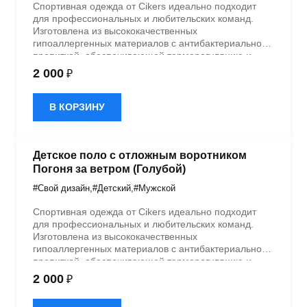
Спортивная одежда от Cikers идеально подходит
для профессиональных и любительских команд.
Изготовлена из высококачественных
гипоаллергенных материалов с антибактериальной
пропиткой, обеспечивающей терморегуляцию и
быстрое влагоотведение. Одежда обладает
2 000
₽
эластичностью в 5 направлениях и стильным
дизайном.
В КОРЗИНУ
Детское поло с отложным воротником
Погоня за ветром (Голубой)
#Свой дизайн
,
#Детский
,
#Мужской
Спортивная одежда от Cikers идеально подходит
для профессиональных и любительских команд.
Изготовлена из высококачественных
гипоаллергенных материалов с антибактериальной
пропиткой, обеспечивающей терморегуляцию и
быстрое влагоотведение. Одежда обладает
2 000
₽
эластичностью в 5 направлениях и стильным
дизайном.