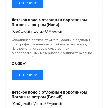
В КОРЗИНУ
Детское поло с отложным воротником
Погоня за ветром (Нэви)
#Свой дизайн
,
#Детский
,
#Мужской
Спортивная одежда от Cikers идеально подходит
для профессиональных и любительских команд.
Изготовлена из высококачественных
гипоаллергенных материалов с антибактериальной
пропиткой, обеспечивающей терморегуляцию и
быстрое влагоотведение. Одежда обладает
2 000
₽
эластичностью в 5 направлениях и стильным
дизайном.
В КОРЗИНУ
Детское поло с отложным воротником
Погоня за ветром (Белый)
#Свой дизайн
,
#Детский
,
#Мужской